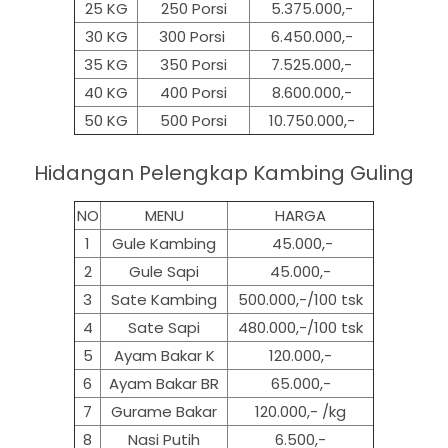
25 KG
250 Porsi
5.375.000,-
30 KG
300 Porsi
6.450.000,-
35 KG
350 Porsi
7.525.000,-
40 KG
400 Porsi
8.600.000,-
50 KG
500
Porsi
10.750.000,-
Hidangan Pelengkap Kambing Guling
NO
MENU
HARGA
1
Gule Kambing
45.000,-
2
Gule Sapi
45.000,-
3
Sate Kambing
500.000,-/100 tsk
4
Sate Sapi
480.000,-/100 tsk
5
Ayam Bakar K
120.000,-
6
Ayam Bakar BR
65.000,-
7
Gurame Bakar
120.000,- /kg
8
Nasi Putih
6.500,-