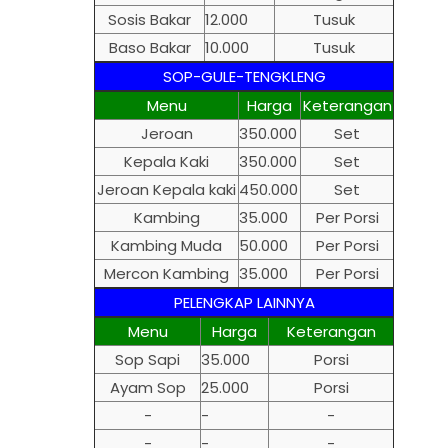
Sosis Bakar
12.000
Tusuk
Baso Bakar
10.000
Tusuk
SOP-GULE-TENGKLENG
Menu
Harga
Keterangan
Jeroan
350.000
Set
Kepala Kaki
350.000
Set
Jeroan Kepala kaki
450.000
Set
Kambing
35.000
Per Porsi
Kambing Muda
50.000
Per Porsi
Mercon Kambing
35.000
Per Porsi
PELENGKAP LAINNYA
Menu
Harga
Keterangan
Sop Sapi
35.000
Porsi
Ayam Sop
25.000
Porsi
-
-
-
-
-
-