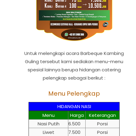
Untuk melengkapi acara Barbeque Kambing
Guling tersebut kami sediakan menu-menu
spesial lainnya berupa hidangan catering
pelengkap sebagai berikut :
Menu Pelengkap
HIDANGAN NASI
Menu
Harga
Keterangan
Nasi Putih
6.500
Porsi
Liwet
7.500
Porsi