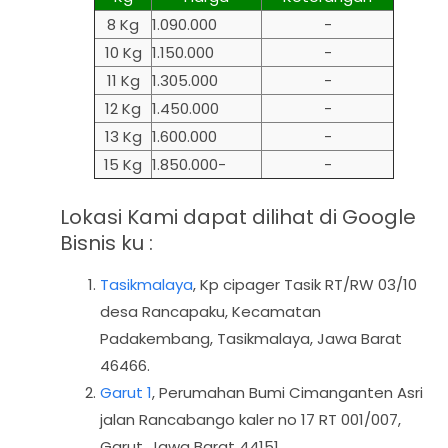
8 Kg
1.090.000
-
10 Kg
1.150.000
-
11 Kg
1.305.000
-
12 Kg
1.450.000
-
13 Kg
1.600.000
-
15 Kg
1.850.000-
-
Lokasi Kami dapat dilihat di Google
Bisnis ku :
Tasikmalaya
,
Kp cipager Tasik RT/RW 03/10
desa Rancapaku, Kecamatan
Padakembang, Tasikmalaya, Jawa Barat
46466.
Garut 1
, Perumahan Bumi Cimanganten Asri
jalan Rancabango kaler no 17 RT 001/007,
Garut, Jawa Barat 44151