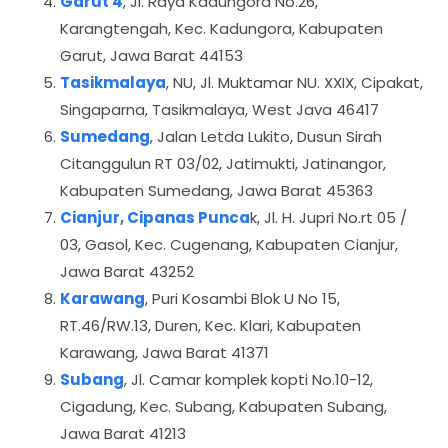
Garut 4
, Jl. Raya Kadungora No.26,
Karangtengah, Kec. Kadungora, Kabupaten
Garut, Jawa Barat 44153
Tasikmalaya
, NU, Jl. Muktamar NU. XXIX, Cipakat,
Singaparna, Tasikmalaya, West Java 46417
Sumedang
, Jalan Letda Lukito, Dusun Sirah
Citanggulun RT 03/02, Jatimukti, Jatinangor,
Kabupaten Sumedang, Jawa Barat 45363
Cianjur, Cipanas Punca
k, Jl. H. Jupri No.rt 05 /
03, Gasol, Kec. Cugenang, Kabupaten Cianjur,
Jawa Barat 43252
Karawang
, Puri Kosambi Blok U No 15,
RT.46/RW.13, Duren, Kec. Klari, Kabupaten
Karawang, Jawa Barat 41371
Subang
, Jl. Camar komplek kopti No.10-12,
Cigadung, Kec. Subang, Kabupaten Subang,
Jawa Barat 41213