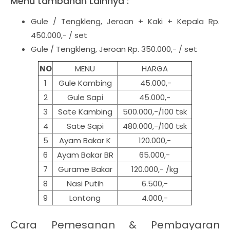
Menu tambahan Lainnya :
Gule / Tengkleng, Jeroan + Kaki + Kepala Rp.
450.000,- / set
Gule / Tengkleng, Jeroan Rp. 350.000,- / set
NO
MENU
HARGA
1
Gule Kambing
45.000,-
2
Gule Sapi
45.000,-
3
Sate Kambing
500.000,-/100 tsk
4
Sate Sapi
480.000,-/100 tsk
5
Ayam Bakar K
120.000,-
6
Ayam Bakar BR
65.000,-
7
Gurame Bakar
120.000,- /kg
8
Nasi Putih
6.500,-
9
Lontong
4.000,-
Cara Pemesanan & Pembayaran