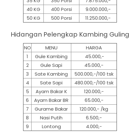
35 KG
350 Porsi
7.875.000,-
40 KG
400 Porsi
9.000.000,-
50 KG
500
Porsi
11.250.000,-
Hidangan Pelengkap Kambing Guling
NO
MENU
HARGA
1
Gule Kambing
45.000,-
2
Gule Sapi
45.000,-
3
Sate Kambing
500.000,-/100 tsk
4
Sate Sapi
480.000,-/100 tsk
5
Ayam Bakar K
120.000,-
6
Ayam Bakar BR
65.000,-
7
Gurame Bakar
120.000,- /kg
8
Nasi Putih
6.500,-
9
Lontong
4.000,-