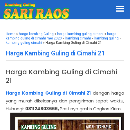
Home
»
harga kambing Guling
»
harga kambing guling cimahi
»
harga
kambing guling di cimahi mei 2020
»
kambing cimahi
»
kambing guling
»
kambing guling cimahi
» Harga Kambing Guling di Cimahi 21
Harga Kambing Guling di Cimahi 21
Harga Kambing Guling di Cimahi
21
Harga Kambing Guling di Cimahi 21
dengan harga
yang murah dikelasnya dan pengiriman tepat waktu,
Hubungi:
081124803666,
Pastinya gratis Ongkos Kirim.