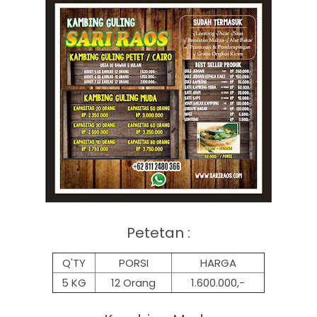
Petetan :
Q'TY
PORSI
HARGA
5 KG
12 Orang
1.600.000,-