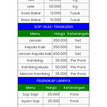
Lele
50.000
Kg
Sosis Bakar
12.000
Tusuk
Baso Bakar
10.000
Tusuk
SOP-GULE-TENGKLENG
Menu
Harga
Keterangan
Jeroan
350.000
Set
Kepala Kaki
350.000
Set
Jeroan Kepala kaki
450.000
Set
Kambing
35.000
Per Porsi
Kambing Muda
50.000
Per Porsi
Mercon Kambing
35.000
Per Porsi
PELENGKAP LAINNYA
Menu
Harga
Keterangan
Sop Sapi
35.000
Porsi
Ayam Sop
25.000
Porsi