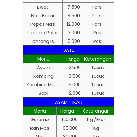
Liwet
7.500
Porsi
Nasi Bakar
8.500
Porsi
Pepes Nasi
12.000
Porsi
Lontong Polos
3.000
Pcs
Lontong Isi
5.000
Pcs
SATE
Menu
Harga
Keterangan
Ayam
2.500
Tusuk
Kambing
3.500
Tusuk
Kambing Muda
5.000
Tusuk
Sapi
12.000
Tusuk
AYAM - IKAN
Menu
Harga
Keterangan
Gurame
120.000
Kg /Ekor
Ikan Mas
65.000
Kg
Nila
80.000
Kg