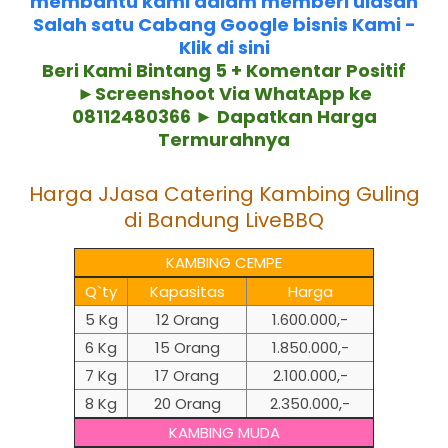
membantu kami dalam memberi ulasan
Salah satu Cabang Google bisnis Kami -
Klik di sini
Beri Kami Bintang 5 + Komentar Positif
►Screenshoot Via WhatApp ke
08112480366 ► Dapatkan Harga
Termurahnya
Harga JJasa Catering Kambing Guling
di Bandung LiveBBQ
KAMBING CEMPE
Q`ty
Kapasitas
Harga
5 Kg
12 Orang
1.600.000,-
6 Kg
15 Orang
1.850.000,-
7 Kg
17 Orang
2.100.000,-
8 Kg
20 Orang
2.350.000,-
KAMBING MUDA