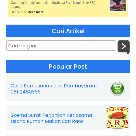
Kambing Guling Pamanukan Gurihnya Bikin Nagih, Live BBQ
daging...
Oct 24 2025 |
Read more
Cari Artikel
Popular Post
Cara Pemesanan dan Pembayaran |
08112480366
Skema Surat Perjanjian Kerjasama
Usaha Rumah Makan Sari Raos