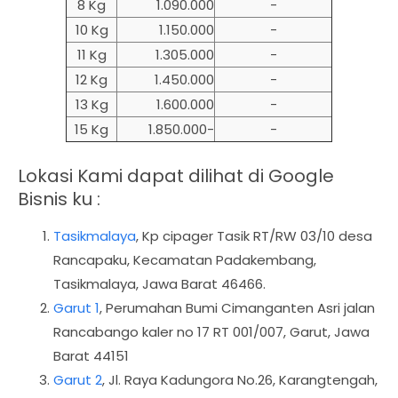
8 Kg
1.090.000
-
10 Kg
1.150.000
-
11 Kg
1.305.000
-
12 Kg
1.450.000
-
13 Kg
1.600.000
-
15 Kg
1.850.000-
-
Lokasi Kami dapat dilihat di Google
Bisnis ku :
Tasikmalaya
,
Kp cipager Tasik RT/RW 03/10 desa
Rancapaku, Kecamatan Padakembang,
Tasikmalaya, Jawa Barat 46466.
Garut 1
, Perumahan Bumi Cimanganten Asri jalan
Rancabango kaler no 17 RT 001/007, Garut, Jawa
Barat 44151
Garut 2
, Jl. Raya Kadungora No.26, Karangtengah,