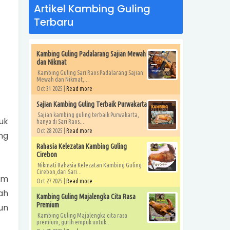
Artikel Kambing Guling
Terbaru
Kambing Guling Padalarang Sajian Mewah
dan Nikmat
Kambing Guling Sari Raos Padalarang Sajian
Mewah dan Nikmat,...
Oct 31 2025 |
Read more
Sajian Kambing Guling Terbaik Purwakarta
Sajian kambing guling terbaik Purwakarta,
uk
hanya di Sari Raos....
Oct 28 2025 |
Read more
ng
Rahasia Kelezatan Kambing Guling
Cirebon
Nikmati Rahasia Kelezatan Kambing Guling
Cirebon,dari Sari...
am
Oct 27 2025 |
Read more
ah
Kambing Guling Majalengka Cita Rasa
Premium
un
Kambing Guling Majalengka cita rasa
premium, gurih empuk untuk...