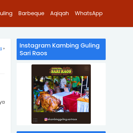
uling
Barbeque
Aqiqah
WhatsApp
Instagram Kambing Guling
ng
»
Sari Raos
ya