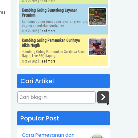
Oct 25 2025 |
Read more
Kambing Guling Sumedang Layanan
nu
Premium
Kambing Guling Sumedang layanan premium,
daging empuk dan gurih, free...
Oct 25 2025 |
Read more
Kambing Guling Pamanukan Gurihnya
Bikin Nagih
Kambing Guling Pamanukan Gurihnya Bikin
Nagih, Live BBQ daging...
Oct 24 2025 |
Read more
Cari Artikel
Popular Post
Cara Pemesanan dan