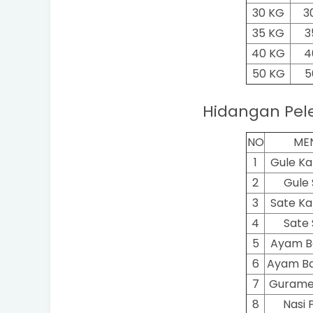
30 KG
3
35 KG
3
40 KG
4
50 KG
5
Hidangan Pel
NO
ME
1
Gule K
2
Gule 
3
Sate K
4
Sate 
5
Ayam B
6
Ayam Ba
7
Gurame
8
Nasi 