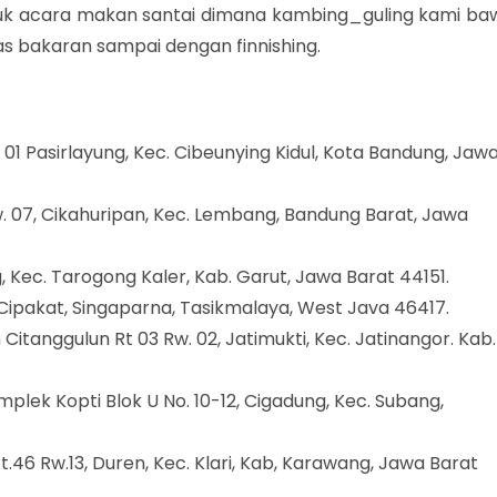
ntuk acara makan santai dimana kambing_guling kami ba
as bakaran sampai dengan finnishing.
. 01 Pasirlayung, Kec. Cibeunying Kidul, Kota Bandung, Jaw
Rw. 07, Cikahuripan, Kec. Lembang, Bandung Barat, Jawa
g, Kec. Tarogong Kaler, Kab. Garut, Jawa Barat 44151.
 Cipakat, Singaparna, Tasikmalaya, West Java 46417.
ah Citanggulun Rt 03 Rw. 02, Jatimukti, Kec. Jatinangor. Kab.
mplek Kopti Blok U No. 10-12, Cigadung, Kec. Subang,
Rt.46 Rw.13, Duren, Kec. Klari, Kab, Karawang, Jawa Barat