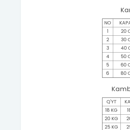
Ka
NO
KAP
1
20 
2
30 
3
40 
4
50 
5
60 
6
80 
Kamb
Q'YT
KA
18 KG
1
20 KG
2
25 KG
2