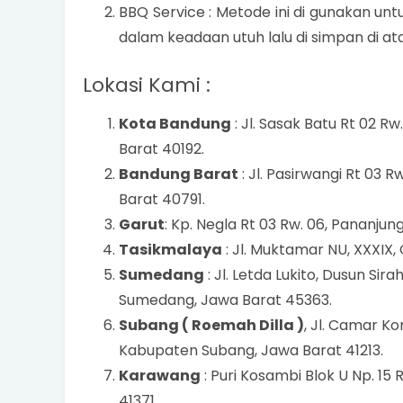
BBQ Service : Metode ini di gunakan u
dalam keadaan utuh lalu di simpan di at
Lokasi Kami :
Kota Bandung
: Jl. Sasak Batu Rt 02 Rw
Barat 40192.
Bandung Barat
: Jl. Pasirwangi Rt 03 
Barat 40791.
Garut
: Kp. Negla Rt 03 Rw. 06, Pananjun
Tasikmalaya
: Jl. Muktamar NU, XXXIX,
Sumedang
: Jl. Letda Lukito, Dusun Sir
Sumedang, Jawa Barat 45363.
Subang ( Roemah Dilla )
, Jl. Camar Ko
Kabupaten Subang, Jawa Barat 41213.
Karawang
: Puri Kosambi Blok U Np. 15 
41371.