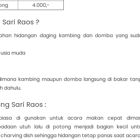
ong
4.000,-
Sari Raos ?
olahan hidangan daging kambing dan domba yang sud
usia muda
 dimana kambing maupun domba langsung di bakar tan
h dahulu.
g Sari Raos :
i biasa di gunakan untuk acara makan cepat dima
daan utuh lalu di potong menjadi bagian kecil unt
harving dish sehingga hidangan tetap panas saat acara