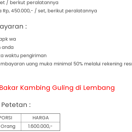
set / berkut peralatannya
 Rp, 450.000,- / set, berikut peralatannya
ayaran :
 apk wa
n anda
rta waktu pengiriman
mbayaran uang muka minimal 50% melalui rekening res
Bakar Kambing Guling di Lembang
Petetan :
PORSI
HARGA
2 Orang
1.600.000,-