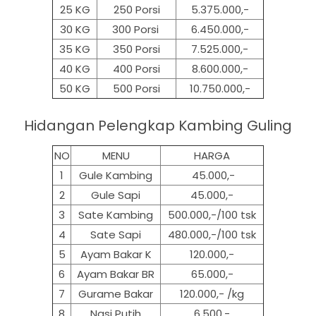
25 KG
250 Porsi
5.375.000,-
30 KG
300 Porsi
6.450.000,-
35 KG
350 Porsi
7.525.000,-
40 KG
400 Porsi
8.600.000,-
50 KG
500
Porsi
10.750.000,-
Hidangan Pelengkap Kambing Guling
NO
MENU
HARGA
1
Gule Kambing
45.000,-
2
Gule Sapi
45.000,-
3
Sate Kambing
500.000,-/100 tsk
4
Sate Sapi
480.000,-/100 tsk
5
Ayam Bakar K
120.000,-
6
Ayam Bakar BR
65.000,-
7
Gurame Bakar
120.000,- /kg
8
Nasi Putih
6.500,-