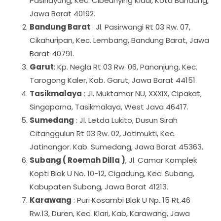
Pasirlayung, Kec. Cibeunying Kidul, Kota Bandung,
Jawa Barat 40192.
Bandung Barat
: Jl. Pasirwangi Rt 03 Rw. 07,
Cikahuripan, Kec. Lembang, Bandung Barat, Jawa
Barat 40791.
Garut
: Kp. Negla Rt 03 Rw. 06, Pananjung, Kec.
Tarogong Kaler, Kab. Garut, Jawa Barat 44151.
Tasikmalaya
: Jl. Muktamar NU, XXXIX, Cipakat,
Singaparna, Tasikmalaya, West Java 46417.
Sumedang
: Jl. Letda Lukito, Dusun Sirah
Citanggulun Rt 03 Rw. 02, Jatimukti, Kec.
Jatinangor. Kab. Sumedang, Jawa Barat 45363.
Subang ( Roemah Dilla )
, Jl. Camar Komplek
Kopti Blok U No. 10-12, Cigadung, Kec. Subang,
Kabupaten Subang, Jawa Barat 41213.
Karawang
: Puri Kosambi Blok U Np. 15 Rt.46
Rw.13, Duren, Kec. Klari, Kab, Karawang, Jawa