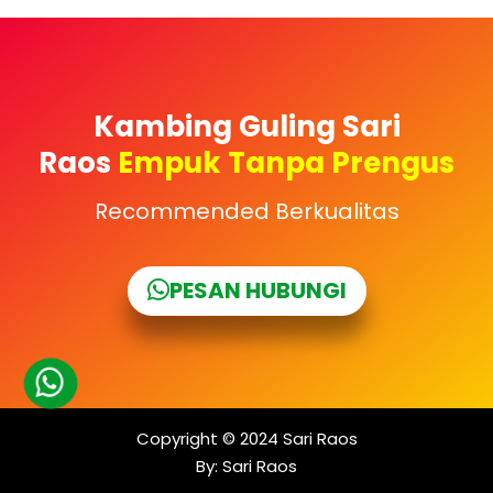
Kambing Guling Sari
Raos
Empuk Tanpa Prengus
Recommended Berkualitas
PESAN HUBUNGI
Copyright © 2024
Sari Raos
By:
Sari Raos