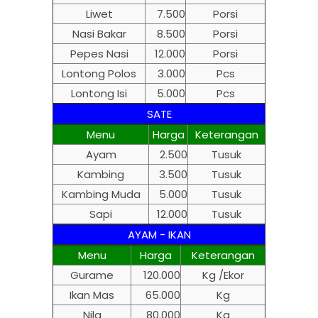
Liwet
7.500
Porsi
Nasi Bakar
8.500
Porsi
Pepes Nasi
12.000
Porsi
Lontong Polos
3.000
Pcs
Lontong Isi
5.000
Pcs
SATE
Menu
Harga
Keterangan
Ayam
2.500
Tusuk
Kambing
3.500
Tusuk
Kambing Muda
5.000
Tusuk
Sapi
12.000
Tusuk
AYAM - IKAN
Menu
Harga
Keterangan
Gurame
120.000
Kg /Ekor
Ikan Mas
65.000
Kg
Nila
80.000
Kg