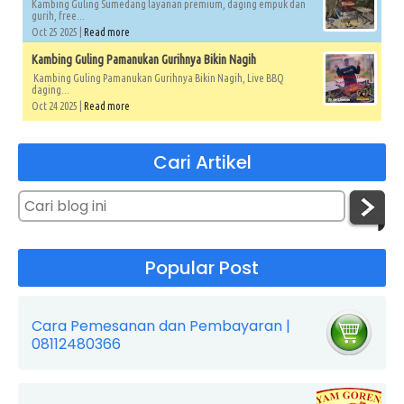
Kambing Guling Sumedang layanan premium, daging empuk dan
gurih, free...
Oct 25 2025 |
Read more
Kambing Guling Pamanukan Gurihnya Bikin Nagih
Kambing Guling Pamanukan Gurihnya Bikin Nagih, Live BBQ
daging...
Oct 24 2025 |
Read more
Cari Artikel
Popular Post
Cara Pemesanan dan Pembayaran |
08112480366