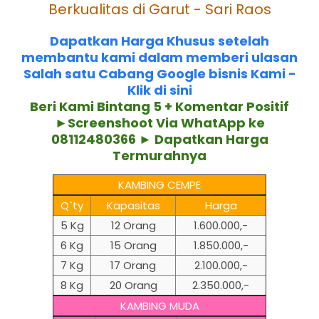
Berkualitas di Garut - Sari Raos
Dapatkan Harga Khusus setelah
membantu kami dalam memberi ulasan
Salah satu Cabang Google bisnis Kami -
Klik di sini
Beri Kami Bintang 5 + Komentar Positif
►Screenshoot Via WhatApp ke
08112480366 ► Dapatkan Harga
Termurahnya
KAMBING CEMPE
Q`ty
Kapasitas
Harga
5 Kg
12 Orang
1.600.000,-
6 Kg
15 Orang
1.850.000,-
7 Kg
17 Orang
2.100.000,-
8 Kg
20 Orang
2.350.000,-
KAMBING MUDA