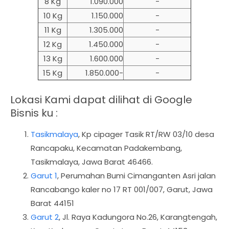
8 Kg
1.090.000
-
10 Kg
1.150.000
-
11 Kg
1.305.000
-
12 Kg
1.450.000
-
13 Kg
1.600.000
-
15 Kg
1.850.000-
-
Lokasi Kami dapat dilihat di Google
Bisnis ku :
Tasikmalaya
,
Kp cipager Tasik RT/RW 03/10 desa
Rancapaku, Kecamatan Padakembang,
Tasikmalaya, Jawa Barat 46466.
Garut 1
, Perumahan Bumi Cimanganten Asri jalan
Rancabango kaler no 17 RT 001/007, Garut, Jawa
Barat 44151
Garut 2
, Jl. Raya Kadungora No.26, Karangtengah,