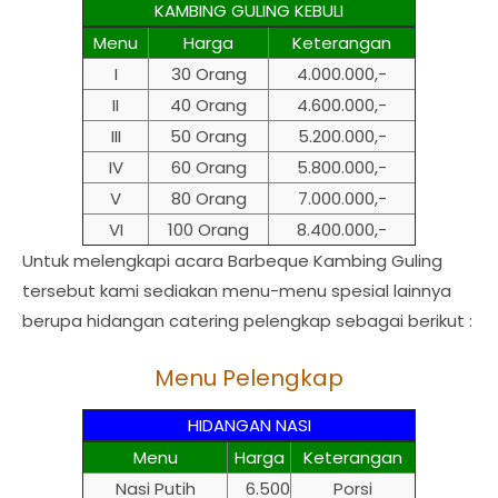
KAMBING GULING KEBULI
Menu
Harga
Keterangan
I
30 Orang
4.000.000,-
II
40 Orang
4.600.000,-
III
50 Orang
5.200.000,-
IV
60 Orang
5.800.000,-
V
80 Orang
7.000.000,-
VI
100 Orang
8.400.000,-
Untuk melengkapi acara Barbeque Kambing Guling
tersebut kami sediakan menu-menu spesial lainnya
berupa hidangan catering pelengkap sebagai berikut :
Menu Pelengkap
HIDANGAN NASI
Menu
Harga
Keterangan
Nasi Putih
6.500
Porsi