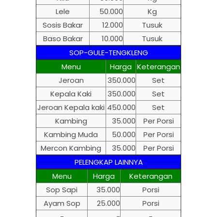
Lele
50.000
Kg
Sosis Bakar
12.000
Tusuk
Baso Bakar
10.000
Tusuk
SOP-GULE-TENGKLENG
Menu
Harga
Keterangan
Jeroan
350.000
Set
Kepala Kaki
350.000
Set
Jeroan Kepala kaki
450.000
Set
Kambing
35.000
Per Porsi
Kambing Muda
50.000
Per Porsi
Mercon Kambing
35.000
Per Porsi
PELENGKAP LAINNYA
Menu
Harga
Keterangan
Sop Sapi
35.000
Porsi
Ayam Sop
25.000
Porsi
-
-
-