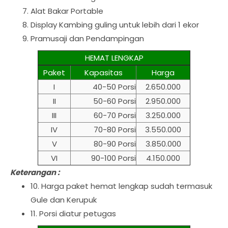
Alat Bakar Portable
Display Kambing guling untuk lebih dari 1 ekor
Pramusaji dan Pendampingan
HEMAT LENGKAP
Paket
Kapasitas
Harga
I
40-50 Porsi
2.650.000
II
50-60 Porsi
2.950.000
III
60-70 Porsi
3.250.000
IV
70-80 Porsi
3.550.000
V
80-90 Porsi
3.850.000
VI
90-100 Porsi
4.150.000
Keterangan :
10. Harga paket hemat lengkap sudah termasuk
Gule dan Kerupuk
11. Porsi diatur petugas