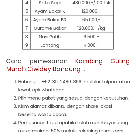
4
Sate Sapi
480.000,-/100 tsk
5
Ayam Bakar K
120.000,-
6
Ayam Bakar BR
65.000,-
7
Gurame Bakar
120.000,- /kg
8
Nasi Putih
6.500,-
9
Lontong
4.000,-
Cara pemesanan
Kambing Guling
Murah Ciwidey Bandung
:
Hubungi : +62 811 2480 366 melalui telpon atau
lewat apk whatsapp.
Plilh menu paket yang sesuai dengan kebutuhan.
Kirim alamat dibantu dengan share lokasi
beserta waktu acara.
Pemesanan fixed apabila telah membayar uang
muka minimal 50% melalui rekening resmi kami.