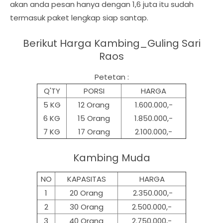
akan anda pesan hanya dengan 1,6 juta itu sudah
termasuk paket lengkap siap santap.
Berikut Harga
Kambing_Guling Sari
Raos
Petetan :
Q'TY
PORSI
HARGA
5 KG
12 Orang
1.600.000,-
6 KG
15 Orang
1.850.000,-
7 KG
17 Orang
2.100.000,-
Kambing Muda
NO
KAPASITAS
HARGA
1
20 Orang
2.350.000,-
2
30 Orang
2.500.000,-
3
40 Orang
2.750.000,-