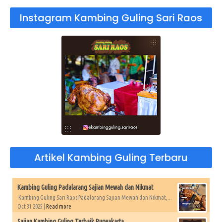
Instagram Kambing Guling Sari Raos
Artikel Kambing Guling Terbaru
Kambing Guling Padalarang Sajian Mewah dan Nikmat
Kambing Guling Sari Raos Padalarang Sajian Mewah dan Nikmat,...
Oct 31 2025 |
Read more
Sajian Kambing Guling Terbaik Purwakarta