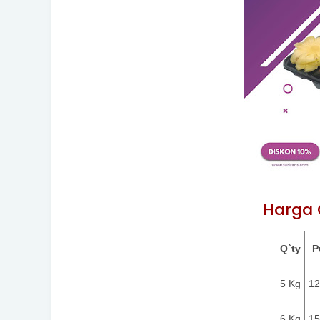
Harga
Q`ty
P
5 Kg
12
6 Kg
15