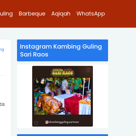
uling
Barbeque
Aqiqah
WhatsApp
Instagram Kambing Guling
ing
Sari Raos
is