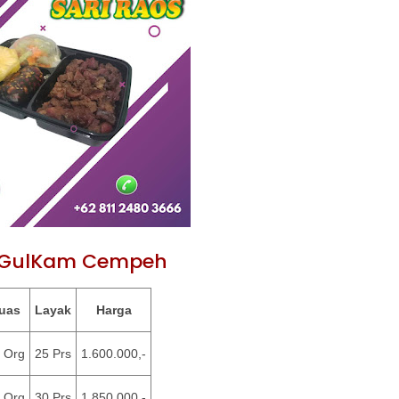
 GulKam Cempeh
uas
Layak
Harga
 Org
25 Prs
1.600.000,-
 Org
30 Prs
1.850.000,-