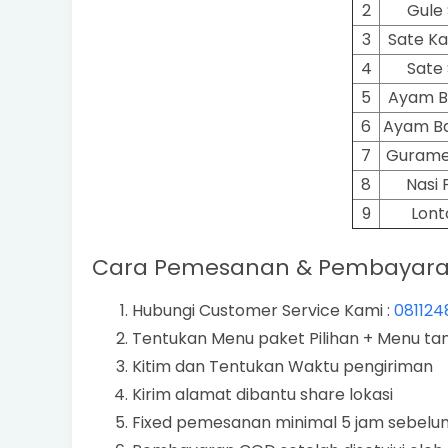
2
Gule 
3
Sate K
4
Sate 
5
Ayam B
6
Ayam Ba
7
Gurame
8
Nasi 
9
Lont
Cara Pemesanan & Pembayaran
Hubungi Customer Service Kami :
081124
Tentukan Menu paket Pilihan + Menu t
Kitim dan Tentukan Waktu pengiriman
Kirim alamat dibantu share lokasi
Fixed pemesanan minimal 5 jam sebelu