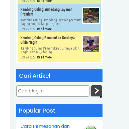
Oct 25 2025 |
Read more
Kambing Guling Sumedang Layanan
Premium
Kambing Guling Sumedang layanan premium,
daging empuk dan gurih, free...
Oct 25 2025 |
Read more
Kambing Guling Pamanukan Gurihnya
Bikin Nagih
Kambing Guling Pamanukan Gurihnya Bikin
Nagih, Live BBQ daging...
Oct 24 2025 |
Read more
Cari Artikel
Popular Post
Cara Pemesanan dan