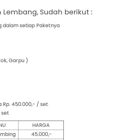
 Lembang, Sudah berikut :
g dalam setiap Paketnya
kok, Garpu )
 Rp. 450.000,- / set
 set
NU
HARGA
ambing
45.000,-