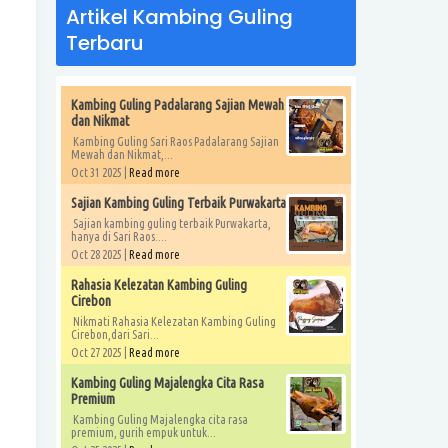
Artikel Kambing Guling
Terbaru
Kambing Guling Padalarang Sajian Mewah
dan Nikmat
Kambing Guling Sari Raos Padalarang Sajian
Mewah dan Nikmat,...
Oct 31 2025 |
Read more
Sajian Kambing Guling Terbaik Purwakarta
Sajian kambing guling terbaik Purwakarta,
hanya di Sari Raos....
Oct 28 2025 |
Read more
Rahasia Kelezatan Kambing Guling
Cirebon
Nikmati Rahasia Kelezatan Kambing Guling
Cirebon,dari Sari...
Oct 27 2025 |
Read more
Kambing Guling Majalengka Cita Rasa
Premium
Kambing Guling Majalengka cita rasa
premium, gurih empuk untuk...