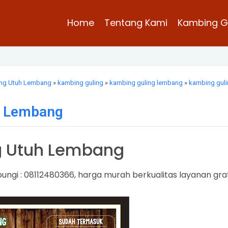
Home
Tentang Kami
Kambing G
ing Utuh Lembang
»
kambing guling
»
kambing guling lembang
»
kambing gul
h Lembang
g Utuh Lembang
ungi : 08112480366, harga murah berkualitas layanan grat