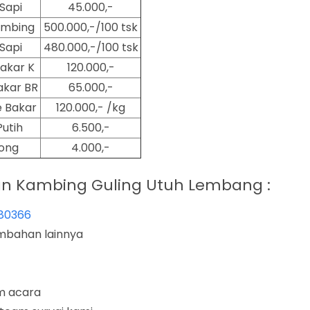
Sapi
45.000,-
ambing
500.000,-/100 tsk
Sapi
480.000,-/100 tsk
akar K
120.000,-
kar BR
65.000,-
 Bakar
120.000,- /kg
Putih
6.500,-
ong
4.000,-
 Kambing Guling Utuh Lembang :
80366
ambahan lainnya
m acara