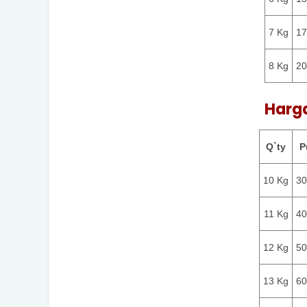
7 Kg
17
8 Kg
20
Harg
Q`ty
P
10 Kg
30
11 Kg
40
12 Kg
50
13 Kg
60