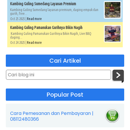
Kambing Guling Sumedang Layanan Premium
Kambing Guling Sumedang layanan premium, daging empuk dan
gurih, free...
Oct 25 2025 |
Read more
Kambing Guling Pamanukan Gurihnya Bikin Nagih
Kambing Guling Pamanukan Gurihnya Bikin Nagih, Live BBQ
daging...
Oct 24 2025 |
Read more
Cari Artikel
Popular Post
Cara Pemesanan dan Pembayaran |
08112480366