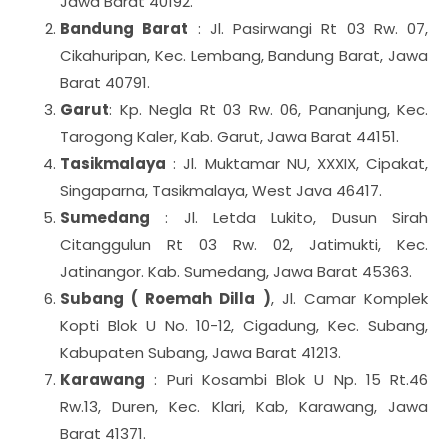
Jawa Barat 40192.
Bandung Barat
: Jl. Pasirwangi Rt 03 Rw. 07,
Cikahuripan, Kec. Lembang, Bandung Barat, Jawa
Barat 40791.
Garut
: Kp. Negla Rt 03 Rw. 06, Pananjung, Kec.
Tarogong Kaler, Kab. Garut, Jawa Barat 44151.
Tasikmalaya
: Jl. Muktamar NU, XXXIX, Cipakat,
Singaparna, Tasikmalaya, West Java 46417.
Sumedang
: Jl. Letda Lukito, Dusun Sirah
Citanggulun Rt 03 Rw. 02, Jatimukti, Kec.
Jatinangor. Kab. Sumedang, Jawa Barat 45363.
Subang ( Roemah Dilla )
, Jl. Camar Komplek
Kopti Blok U No. 10-12, Cigadung, Kec. Subang,
Kabupaten Subang, Jawa Barat 41213.
Karawang
: Puri Kosambi Blok U Np. 15 Rt.46
Rw.13, Duren, Kec. Klari, Kab, Karawang, Jawa
Barat 41371.