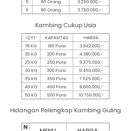
5
60 Orang
3.250.000,-
6
80 Orang
3.750.000,-
Kambing Cukup Usia
Q'YT
KAPASITAS
HARGA
18 KG
180 Porsi
3.942.000,-
20 KG
200 Porsi
4.380.000,-
25 KG
250 Porsi
5.375.000,-
30 KG
300 Porsi
6.450.000,-
35 KG
350 Porsi
7.525.000,-
40 KG
400 Porsi
8.600.000,-
50 KG
500
Porsi
10.750.000,-
Hidangan Pelengkap Kambing Guling
N
MENU
HARGA