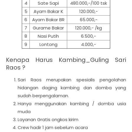
4
Sate Sapi
480.000,-/100 tsk
5
Ayam Bakar K
120.000,-
6
Ayam Bakar BR
65.000,-
7
Gurame Bakar
120.000,- /kg
8
Nasi Putih
6.500,-
9
Lontong
4.000,-
Kenapa Harus Kambing_Guling Sari
Raos ?
Sari Raos merupakan spesialis pengolahan
hidangan daging kambing dan domba yang
sudah berpengalaman.
Hanya menggunakan kambing / domba usia
muda
Layanan Gratis ongkos kirim
Crew hadir 1 jam sebelum acara