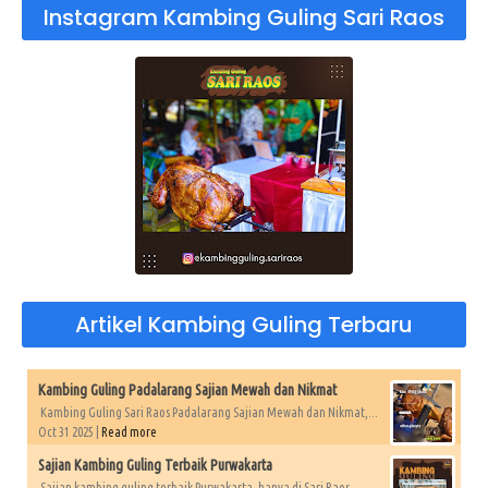
Instagram Kambing Guling Sari Raos
Artikel Kambing Guling Terbaru
Kambing Guling Padalarang Sajian Mewah dan Nikmat
Kambing Guling Sari Raos Padalarang Sajian Mewah dan Nikmat,...
Oct 31 2025 |
Read more
Sajian Kambing Guling Terbaik Purwakarta
Sajian kambing guling terbaik Purwakarta, hanya di Sari Raos....