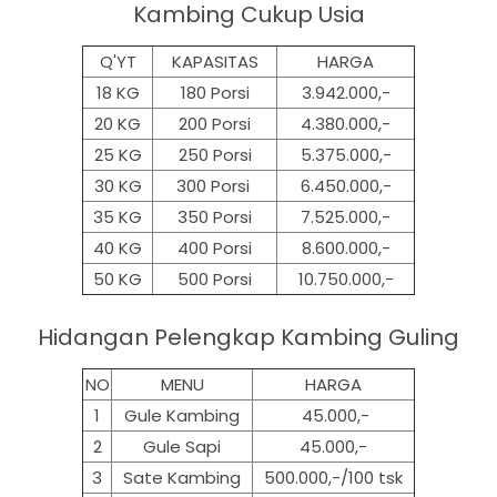
Kambing Cukup Usia
Q'YT
KAPASITAS
HARGA
18 KG
180 Porsi
3.942.000,-
20 KG
200 Porsi
4.380.000,-
25 KG
250 Porsi
5.375.000,-
30 KG
300 Porsi
6.450.000,-
35 KG
350 Porsi
7.525.000,-
40 KG
400 Porsi
8.600.000,-
50 KG
500
Porsi
10.750.000,-
Hidangan Pelengkap Kambing Guling
NO
MENU
HARGA
1
Gule Kambing
45.000,-
2
Gule Sapi
45.000,-
3
Sate Kambing
500.000,-/100 tsk