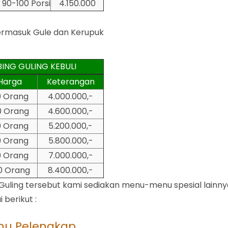
90-100 Porsi
4.150.000
ermasuk Gule dan Kerupuk
ING GULING KEBULI
Harga
Keterangan
0 Orang
4.000.000,-
0 Orang
4.600.000,-
0 Orang
5.200.000,-
0 Orang
5.800.000,-
0 Orang
7.000.000,-
0 Orang
8.400.000,-
uling tersebut kami sediakan menu-menu spesial lainny
berikut :
u Pelengkap