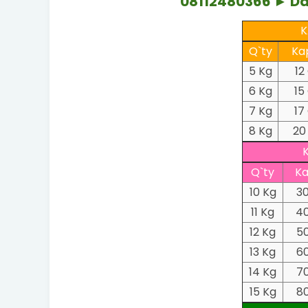
08112480366 ► D
K
Q`ty
Ka
5 Kg
12
6 Kg
15
7 Kg
17
8 Kg
20
Q`ty
Ka
10 Kg
3
11 Kg
4
12 Kg
5
13 Kg
6
14 Kg
7
15 Kg
8