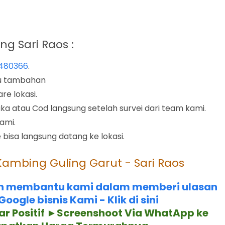
 Sari Raos :
2480366
.
nu tambahan
re lokasi.
 atau Cod langsung setelah survei dari team kami.
ami.
 bisa langsung datang ke lokasi.
 Kambing Guling Garut - Sari Raos
ah membantu kami dalam memberi ulasan
ogle bisnis Kami - Klik di sini
ar Positif ►Screenshoot Via WhatApp ke