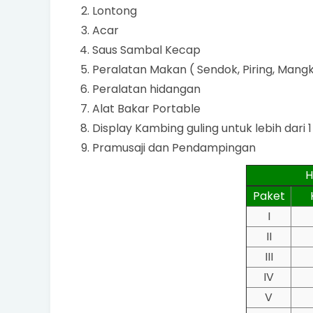
Lontong
Acar
Saus Sambal Kecap
Peralatan Makan ( Sendok, Piring, Mangk
Peralatan hidangan
Alat Bakar Portable
Display Kambing guling untuk lebih dari 1
Pramusaji dan Pendampingan
H
Paket
I
II
III
IV
V