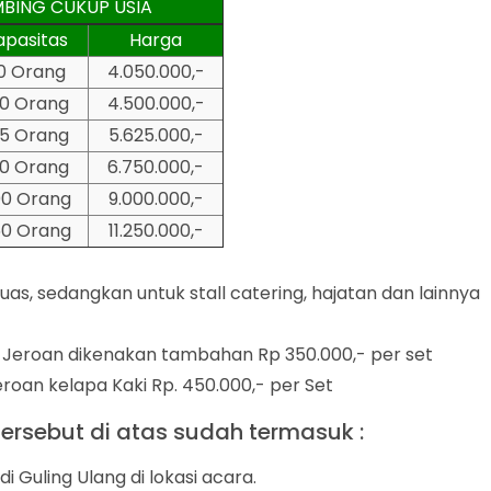
BING CUKUP USIA
apasitas
Harga
0 Orang
4.050.000,-
00 Orang
4.500.000,-
25 Orang
5.625.000,-
50 Orang
6.750.000,-
00 Orang
9.000.000,-
50 Orang
11.250.000,-
uas, sedangkan untuk stall catering, hajatan dan lainnya
Jeroan dikenakan tambahan Rp 350.000,- per set
oan kelapa Kaki Rp. 450.000,- per Set
ersebut di atas sudah termasuk :
 Guling Ulang di lokasi acara.