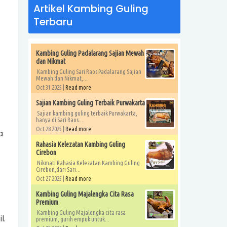
Artikel Kambing Guling
Terbaru
Kambing Guling Padalarang Sajian Mewah
dan Nikmat
Kambing Guling Sari Raos Padalarang Sajian
Mewah dan Nikmat,...
Oct 31 2025 |
Read more
Sajian Kambing Guling Terbaik Purwakarta
Sajian kambing guling terbaik Purwakarta,
hanya di Sari Raos....
Oct 28 2025 |
Read more
a
Rahasia Kelezatan Kambing Guling
Cirebon
Nikmati Rahasia Kelezatan Kambing Guling
Cirebon,dari Sari...
Oct 27 2025 |
Read more
Kambing Guling Majalengka Cita Rasa
Premium
Kambing Guling Majalengka cita rasa
l.
premium, gurih empuk untuk...