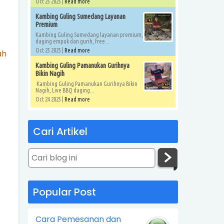
Oct 25 2025 |
Read more
Kambing Guling Sumedang Layanan
Premium
Kambing Guling Sumedang layanan premium,
daging empuk dan gurih, free...
Oct 25 2025 |
Read more
ah
Kambing Guling Pamanukan Gurihnya
Bikin Nagih
Kambing Guling Pamanukan Gurihnya Bikin
Nagih, Live BBQ daging...
Oct 24 2025 |
Read more
Cari Artikel
Popular Post
Cara Pemesanan dan