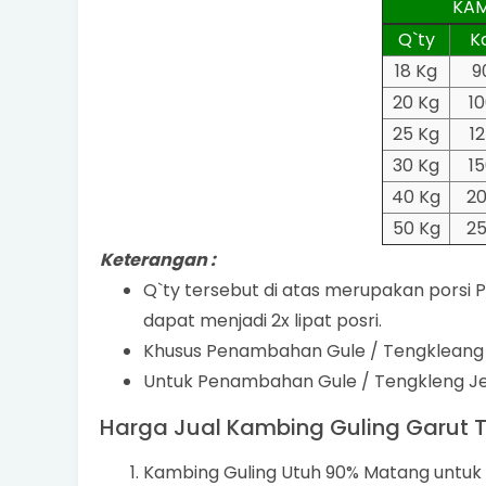
KAM
Q`ty
K
18 Kg
9
20 Kg
1
25 Kg
1
30 Kg
1
40 Kg
2
50 Kg
2
Keterangan :
Q`ty tersebut di atas merupakan porsi P
dapat menjadi 2x lipat posri.
Khusus Penambahan Gule / Tengkleang 
Untuk Penambahan Gule / Tengkleng Jer
Harga Jual Kambing Guling Garut T
Kambing Guling Utuh 90% Matang untuk di