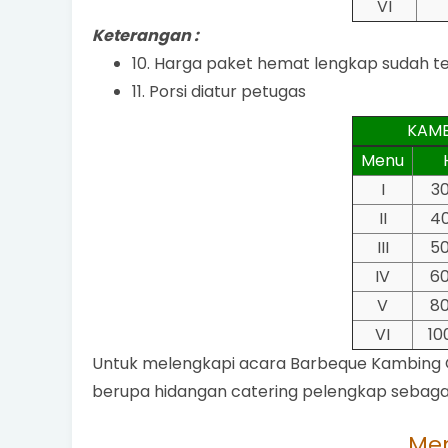
VI
Keterangan :
10. Harga paket hemat lengkap sudah t
11. Porsi diatur petugas
KAMB
Menu
I
3
II
4
III
5
IV
6
V
8
VI
10
Untuk melengkapi acara Barbeque Kambing G
berupa hidangan catering pelengkap sebagai 
Men