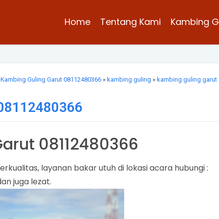
Home
Tentang Kami
Kambing G
 Kambing Guling Garut 08112480366
»
kambing guling
»
kambing guling garut
 08112480366
Garut 08112480366
kualitas, layanan bakar utuh di lokasi acara hubungi :
n juga lezat.