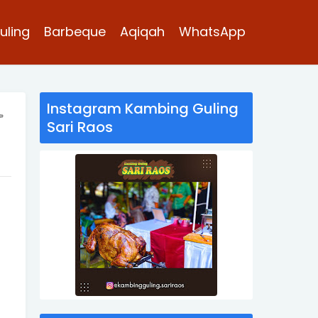
uling
Barbeque
Aqiqah
WhatsApp
Instagram Kambing Guling
»
Sari Raos