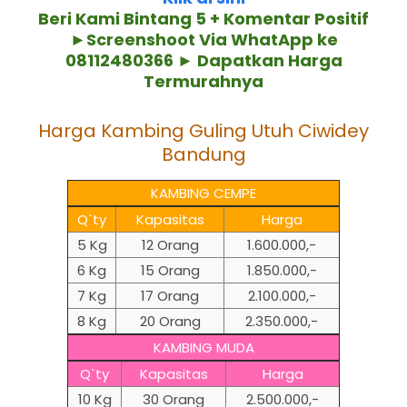
Beri Kami Bintang 5 + Komentar Positif
►Screenshoot Via WhatApp ke
08112480366 ► Dapatkan Harga
Termurahnya
Harga Kambing Guling Utuh Ciwidey
Bandung
KAMBING CEMPE
Q`ty
Kapasitas
Harga
5 Kg
12 Orang
1.600.000,-
6 Kg
15 Orang
1.850.000,-
7 Kg
17 Orang
2.100.000,-
8 Kg
20 Orang
2.350.000,-
KAMBING MUDA
Q`ty
Kapasitas
Harga
10 Kg
30 Orang
2.500.000,-