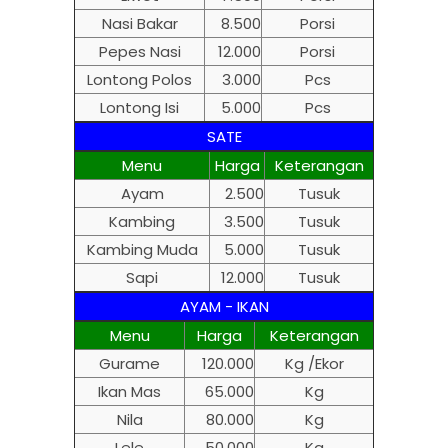
Nasi Bakar
8.500
Porsi
Pepes Nasi
12.000
Porsi
Lontong Polos
3.000
Pcs
Lontong Isi
5.000
Pcs
SATE
Menu
Harga
Keterangan
Ayam
2.500
Tusuk
Kambing
3.500
Tusuk
Kambing Muda
5.000
Tusuk
Sapi
12.000
Tusuk
AYAM - IKAN
Menu
Harga
Keterangan
Gurame
120.000
Kg /Ekor
Ikan Mas
65.000
Kg
Nila
80.000
Kg
Lele
50.000
Kg