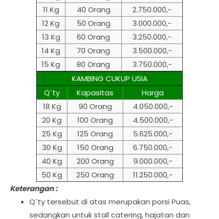
11 Kg
40 Orang
2.750.000,-
12 Kg
50 Orang
3.000.000,-
13 Kg
60 Orang
3.250.000,-
14 Kg
70 Orang
3.500.000,-
15 Kg
80 Orang
3.750.000,-
KAMBING CUKUP USIA
Q`ty
Kapasitas
Harga
18 Kg
90 Orang
4.050.000,-
20 Kg
100 Orang
4.500.000,-
25 Kg
125 Orang
5.625.000,-
30 Kg
150 Orang
6.750.000,-
40 Kg
200 Orang
9.000.000,-
50 Kg
250 Orang
11.250.000,-
Keterangan :
Q`ty tersebut di atas merupakan porsi Puas,
sedangkan untuk stall catering, hajatan dan