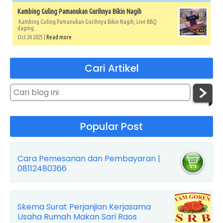
Kambing Guling Pamanukan Gurihnya Bikin Nagih
Kambing Guling Pamanukan Gurihnya Bikin Nagih, Live BBQ
daging...
Oct 24 2025 |
Read more
Cari Artikel
Popular Post
Cara Pemesanan dan Pembayaran |
08112480366
Skema Surat Perjanjian Kerjasama
Usaha Rumah Makan Sari Raos