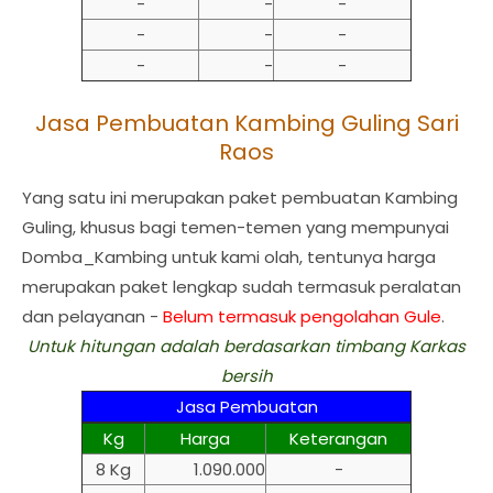
-
-
-
-
-
-
-
-
-
Jasa Pembuatan Kambing Guling Sari
Raos
Yang satu ini merupakan paket pembuatan Kambing
Guling, khusus bagi temen-temen yang mempunyai
Domba_Kambing untuk kami olah, tentunya harga
merupakan paket lengkap sudah termasuk peralatan
dan pelayanan -
Belum termasuk pengolahan Gule
.
Untuk hitungan adalah berdasarkan timbang Karkas
bersih
Jasa Pembuatan
Kg
Harga
Keterangan
8 Kg
1.090.000
-