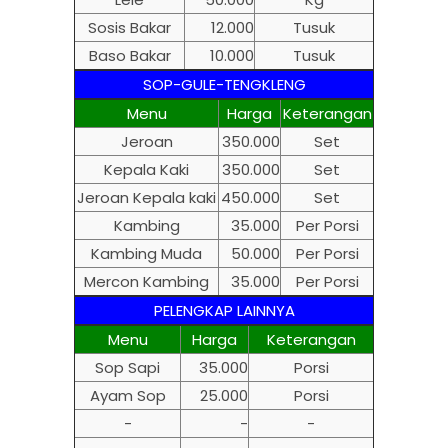
Sosis Bakar
12.000
Tusuk
Baso Bakar
10.000
Tusuk
SOP-GULE-TENGKLENG
Menu
Harga
Keterangan
Jeroan
350.000
Set
Kepala Kaki
350.000
Set
Jeroan Kepala kaki
450.000
Set
Kambing
35.000
Per Porsi
Kambing Muda
50.000
Per Porsi
Mercon Kambing
35.000
Per Porsi
PELENGKAP LAINNYA
Menu
Harga
Keterangan
Sop Sapi
35.000
Porsi
Ayam Sop
25.000
Porsi
-
-
-