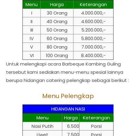
Menu
Harga
Keterangan
I
30 Orang
4.000.000,-
II
40 Orang
4.600.000,-
III
50 Orang
5.200.000,-
IV
60 Orang
5.800.000,-
V
80 Orang
7.000.000,-
VI
100 Orang
8.400.000,-
Untuk melengkapi acara Barbeque Kambing Guling
tersebut kami sediakan menu-menu spesial lainnya
berupa hidangan catering pelengkap sebagai berikut :
Menu Pelengkap
HIDANGAN NASI
Menu
Harga
Keterangan
Nasi Putih
6.500
Porsi
Liwet
7.500
Porsi