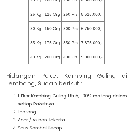
20 Kg
100 Org
200 Prs
4.500.000,-
25 Kg
125 Org
250 Prs
5.625.000,-
30 Kg
150 Org
300 Prs
6.750.000,-
35 Kg
175 Org
350 Prs
7.875.000,-
40 Kg
200 Org
400 Prs
9.000.000,-
Hidangan Paket Kambing Guling di
Lembang, Sudah berikut :
1 Ekor Kambing Guling Utuh, 90% matang dalam
setiap Paketnya
Lontong
Acar / Asinan Jakarta
Saus Sambal Kecap