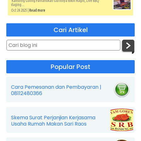
Kambing Guling Pamanukan Gurihnya Bikin Nagih, Live BBQ
daging...
Oct 24 2025 |
Read more
Cari Artikel
Popular Post
Cara Pemesanan dan Pembayaran |
08112480366
Skema Surat Perjanjian Kerjasama
Usaha Rumah Makan Sari Raos