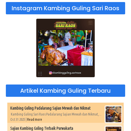
Instagram Kambing Guling Sari Raos
Artikel Kambing Guling Terbaru
Kambing Guling Padalarang Sajian Mewah dan Nikmat
Kambing Guling Sari Raos Padalarang Sajian Mewah dan Nikmat,...
Oct 31 2025 |
Read more
Sajian Kambing Guling Terbaik Purwakarta