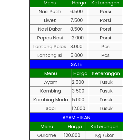
Menu
Harga
Keterangan
Nasi Putih
6.500
Porsi
Liwet
7.500
Porsi
Nasi Bakar
8.500
Porsi
Pepes Nasi
12.000
Porsi
Lontong Polos
3.000
Pcs
Lontong Isi
5.000
Pcs
SATE
Menu
Harga
Keterangan
Ayam
2.500
Tusuk
Kambing
3.500
Tusuk
Kambing Muda
5.000
Tusuk
Sapi
12.000
Tusuk
AYAM - IKAN
Menu
Harga
Keterangan
Gurame
120.000
Kg /Ekor