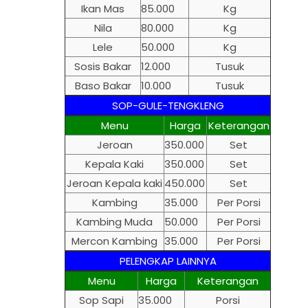
Ikan Mas
85.000
Kg
Nila
80.000
Kg
Lele
50.000
Kg
Sosis Bakar
12.000
Tusuk
Baso Bakar
10.000
Tusuk
SOP-GULE-TENGKLENG
Menu
Harga
Keterangan
Jeroan
350.000
Set
Kepala Kaki
350.000
Set
Jeroan Kepala kaki
450.000
Set
Kambing
35.000
Per Porsi
Kambing Muda
50.000
Per Porsi
Mercon Kambing
35.000
Per Porsi
PELENGKAP LAINNYA
Menu
Harga
Keterangan
Sop Sapi
35.000
Porsi