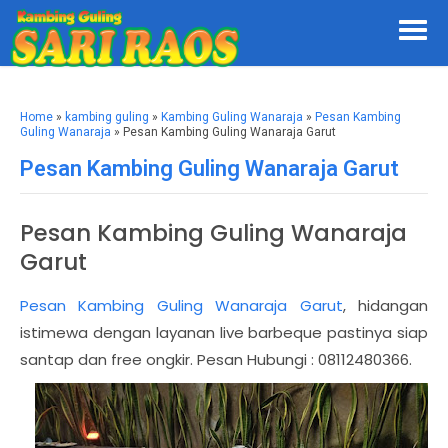
Home
»
kambing guling
»
Kambing Guling Wanaraja
»
Pesan Kambing
Guling Wanaraja
» Pesan Kambing Guling Wanaraja Garut
Pesan Kambing Guling Wanaraja Garut
Pesan Kambing Guling Wanaraja
Garut
Pesan Kambing Guling Wanaraja Garut
, hidangan
istimewa dengan layanan live barbeque pastinya siap
santap dan free ongkir. Pesan Hubungi : 08112480366.