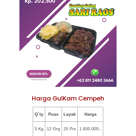
Harga GulKam Cempeh
Q`ty
Puas
Layak
Harga
5 Kg
12 Org
25 Prs
1.600.000,-