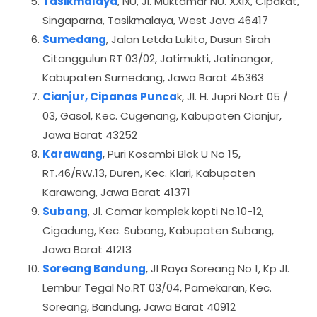
Tasikmalaya
, NU, Jl. Muktamar NU. XXIX, Cipakat,
Singaparna, Tasikmalaya, West Java 46417
Sumedang
, Jalan Letda Lukito, Dusun Sirah
Citanggulun RT 03/02, Jatimukti, Jatinangor,
Kabupaten Sumedang, Jawa Barat 45363
Cianjur, Cipanas Punca
k, Jl. H. Jupri No.rt 05 /
03, Gasol, Kec. Cugenang, Kabupaten Cianjur,
Jawa Barat 43252
Karawang
, Puri Kosambi Blok U No 15,
RT.46/RW.13, Duren, Kec. Klari, Kabupaten
Karawang, Jawa Barat 41371
Subang
, Jl. Camar komplek kopti No.10-12,
Cigadung, Kec. Subang, Kabupaten Subang,
Jawa Barat 41213
Soreang Bandung
, Jl Raya Soreang No 1, Kp Jl.
Lembur Tegal No.RT 03/04, Pamekaran, Kec.
Soreang, Bandung, Jawa Barat 40912