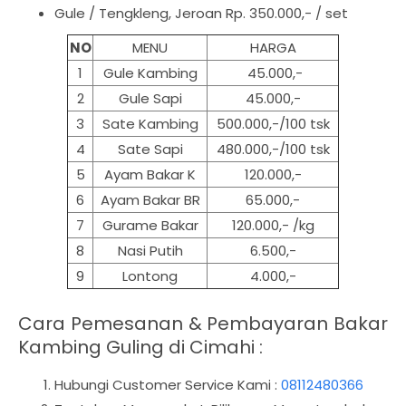
Gule / Tengkleng, Jeroan Rp. 350.000,- / set
NO
MENU
HARGA
1
Gule Kambing
45.000,-
2
Gule Sapi
45.000,-
3
Sate Kambing
500.000,-/100 tsk
4
Sate Sapi
480.000,-/100 tsk
5
Ayam Bakar K
120.000,-
6
Ayam Bakar BR
65.000,-
7
Gurame Bakar
120.000,- /kg
8
Nasi Putih
6.500,-
9
Lontong
4.000,-
Cara Pemesanan & Pembayaran Bakar
Kambing Guling di Cimahi :
Hubungi Customer Service Kami :
08112480366