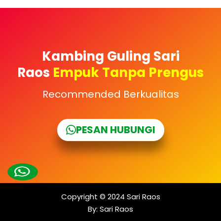
Kambing Guling Sari
Raos
Empuk Tanpa Prengus
Recommended Berkualitas
PESAN HUBUNGI
Copyright © 2024
Sari Raos
By:
Sari Raos