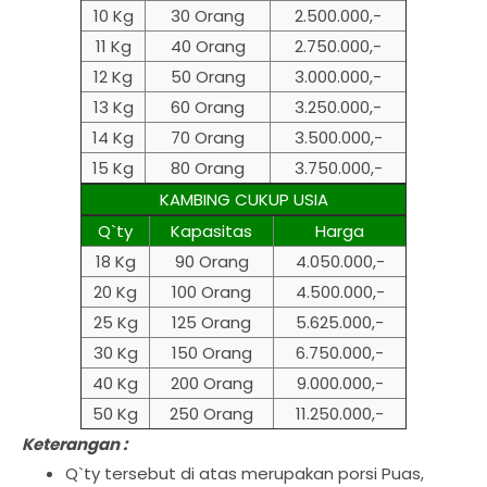
10 Kg
30 Orang
2.500.000,-
11 Kg
40 Orang
2.750.000,-
12 Kg
50 Orang
3.000.000,-
13 Kg
60 Orang
3.250.000,-
14 Kg
70 Orang
3.500.000,-
15 Kg
80 Orang
3.750.000,-
KAMBING CUKUP USIA
Q`ty
Kapasitas
Harga
18 Kg
90 Orang
4.050.000,-
20 Kg
100 Orang
4.500.000,-
25 Kg
125 Orang
5.625.000,-
30 Kg
150 Orang
6.750.000,-
40 Kg
200 Orang
9.000.000,-
50 Kg
250 Orang
11.250.000,-
Keterangan :
Q`ty tersebut di atas merupakan porsi Puas,