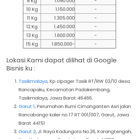
8 Kg
1.090.000
-
10 Kg
1.150.000
-
11 Kg
1.305.000
-
12 Kg
1.450.000
-
13 Kg
1.600.000
-
15 Kg
1.850.000-
-
Lokasi Kami dapat dilihat di Google
Bisnis ku :
Tasikmalaya
,
Kp cipager Tasik RT/RW 03/10 desa
Rancapaku, Kecamatan Padakembang,
Tasikmalaya, Jawa Barat 46466.
Garut 1
, Perumahan Bumi Cimanganten Asri jalan
Rancabango kaler no 17 RT 001/007, Garut, Jawa
Barat 44151
Garut 2
, Jl. Raya Kadungora No.26, Karangtengah,