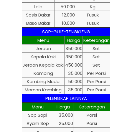
Lele
50.000
Kg
Sosis Bakar
12.000
Tusuk
Baso Bakar
10.000
Tusuk
SOP-GULE-TENGKLENG
Menu
Harga
Keterangan
Jeroan
350.000
Set
Kepala Kaki
350.000
Set
Jeroan Kepala kaki
450.000
Set
Kambing
35.000
Per Porsi
Kambing Muda
50.000
Per Porsi
Mercon Kambing
35.000
Per Porsi
PELENGKAP LAINNYA
Menu
Harga
Keterangan
Sop Sapi
35.000
Porsi
Ayam Sop
25.000
Porsi
-
-
-