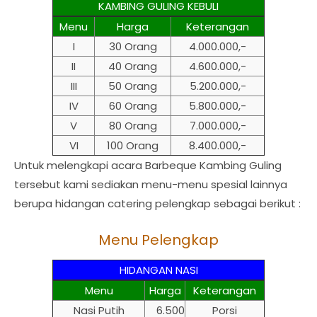
KAMBING GULING KEBULI
Menu
Harga
Keterangan
I
30 Orang
4.000.000,-
II
40 Orang
4.600.000,-
III
50 Orang
5.200.000,-
IV
60 Orang
5.800.000,-
V
80 Orang
7.000.000,-
VI
100 Orang
8.400.000,-
Untuk melengkapi acara Barbeque Kambing Guling
tersebut kami sediakan menu-menu spesial lainnya
berupa hidangan catering pelengkap sebagai berikut :
Menu Pelengkap
HIDANGAN NASI
Menu
Harga
Keterangan
Nasi Putih
6.500
Porsi