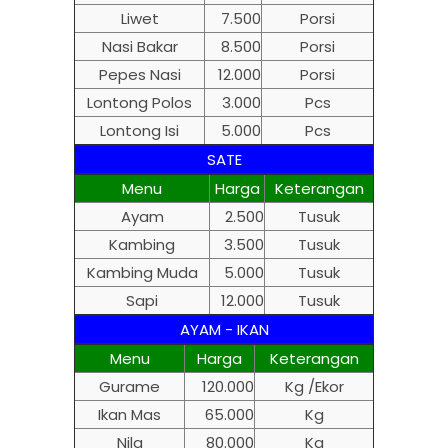
Liwet
7.500
Porsi
Nasi Bakar
8.500
Porsi
Pepes Nasi
12.000
Porsi
Lontong Polos
3.000
Pcs
Lontong Isi
5.000
Pcs
SATE
Menu
Harga
Keterangan
Ayam
2.500
Tusuk
Kambing
3.500
Tusuk
Kambing Muda
5.000
Tusuk
Sapi
12.000
Tusuk
AYAM - IKAN
Menu
Harga
Keterangan
Gurame
120.000
Kg /Ekor
Ikan Mas
65.000
Kg
Nila
80.000
Kg