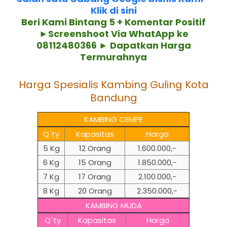
Klik di sini
Beri Kami Bintang 5 + Komentar Positif
►Screenshoot Via WhatApp ke
08112480366 ► Dapatkan Harga
Termurahnya
Harga Spesialis Kambing Guling Kota
Bandung
KAMBING CEMPE
Q`ty
Kapasitas
Harga
5 Kg
12 Orang
1.600.000,-
6 Kg
15 Orang
1.850.000,-
7 Kg
17 Orang
2.100.000,-
8 Kg
20 Orang
2.350.000,-
KAMBING MUDA
Q`ty
Kapasitas
Harga