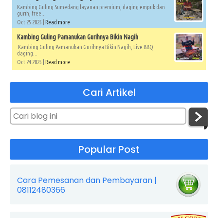
Kambing Guling Sumedang layanan premium, daging empuk dan
gurih, free...
Oct 25 2025 |
Read more
Kambing Guling Pamanukan Gurihnya Bikin Nagih
Kambing Guling Pamanukan Gurihnya Bikin Nagih, Live BBQ
daging...
Oct 24 2025 |
Read more
Cari Artikel
Popular Post
Cara Pemesanan dan Pembayaran |
08112480366