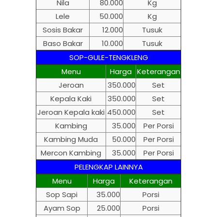
Nila
80.000
Kg
Lele
50.000
Kg
Sosis Bakar
12.000
Tusuk
Baso Bakar
10.000
Tusuk
SOP-GULE-TENGKLENG
Menu
Harga
Keterangan
Jeroan
350.000
Set
Kepala Kaki
350.000
Set
Jeroan Kepala kaki
450.000
Set
Kambing
35.000
Per Porsi
Kambing Muda
50.000
Per Porsi
Mercon Kambing
35.000
Per Porsi
PELENGKAP LAINNYA
Menu
Harga
Keterangan
Sop Sapi
35.000
Porsi
Ayam Sop
25.000
Porsi