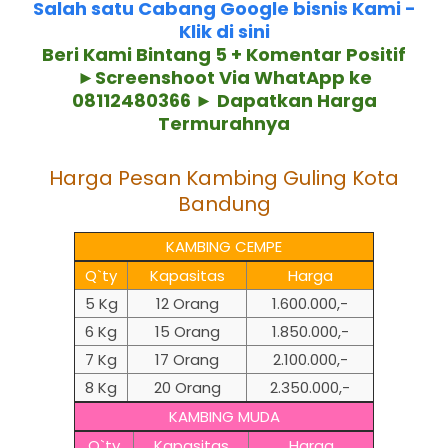
Salah satu Cabang Google bisnis Kami -
Klik di sini
Beri Kami Bintang 5 + Komentar Positif
►Screenshoot Via WhatApp ke
08112480366 ► Dapatkan Harga
Termurahnya
Harga Pesan Kambing Guling Kota
Bandung
KAMBING CEMPE
Q`ty
Kapasitas
Harga
5 Kg
12 Orang
1.600.000,-
6 Kg
15 Orang
1.850.000,-
7 Kg
17 Orang
2.100.000,-
8 Kg
20 Orang
2.350.000,-
KAMBING MUDA
Q`ty
Kapasitas
Harga