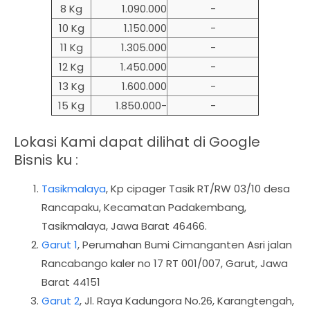
8 Kg
1.090.000
-
10 Kg
1.150.000
-
11 Kg
1.305.000
-
12 Kg
1.450.000
-
13 Kg
1.600.000
-
15 Kg
1.850.000-
-
Lokasi Kami dapat dilihat di Google
Bisnis ku :
Tasikmalaya
,
Kp cipager Tasik RT/RW 03/10 desa
Rancapaku, Kecamatan Padakembang,
Tasikmalaya, Jawa Barat 46466.
Garut 1
, Perumahan Bumi Cimanganten Asri jalan
Rancabango kaler no 17 RT 001/007, Garut, Jawa
Barat 44151
Garut 2
, Jl. Raya Kadungora No.26, Karangtengah,