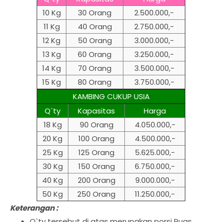
10 Kg
30 Orang
2.500.000,-
11 Kg
40 Orang
2.750.000,-
12 Kg
50 Orang
3.000.000,-
13 Kg
60 Orang
3.250.000,-
14 Kg
70 Orang
3.500.000,-
15 Kg
80 Orang
3.750.000,-
KAMBING CUKUP USIA
Q`ty
Kapasitas
Harga
18 Kg
90 Orang
4.050.000,-
20 Kg
100 Orang
4.500.000,-
25 Kg
125 Orang
5.625.000,-
30 Kg
150 Orang
6.750.000,-
40 Kg
200 Orang
9.000.000,-
50 Kg
250 Orang
11.250.000,-
Keterangan :
Q`ty tersebut di atas merupakan porsi Puas,