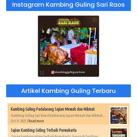
Instagram Kambing Guling Sari Raos
Artikel Kambing Guling Terbaru
Kambing Guling Padalarang Sajian Mewah dan Nikmat
Kambing Guling Sari Raos Padalarang Sajian Mewah dan Nikmat,...
Oct 31 2025 |
Read more
Sajian Kambing Guling Terbaik Purwakarta
Sajian kambing guling terbaik Purwakarta, hanya di Sari Raos....