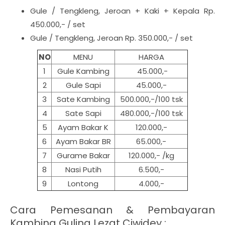
Gule / Tengkleng, Jeroan + Kaki + Kepala Rp.
450.000,- / set
Gule / Tengkleng, Jeroan Rp. 350.000,- / set
NO
MENU
HARGA
1
Gule Kambing
45.000,-
2
Gule Sapi
45.000,-
3
Sate Kambing
500.000,-/100 tsk
4
Sate Sapi
480.000,-/100 tsk
5
Ayam Bakar K
120.000,-
6
Ayam Bakar BR
65.000,-
7
Gurame Bakar
120.000,- /kg
8
Nasi Putih
6.500,-
9
Lontong
4.000,-
Cara Pemesanan & Pembayaran
Kambing Guling Lezat Ciwidey :