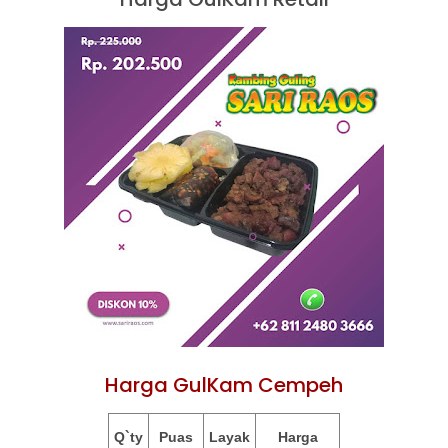
Harga GulKam Cempeh
Q`ty
Puas
Layak
Harga