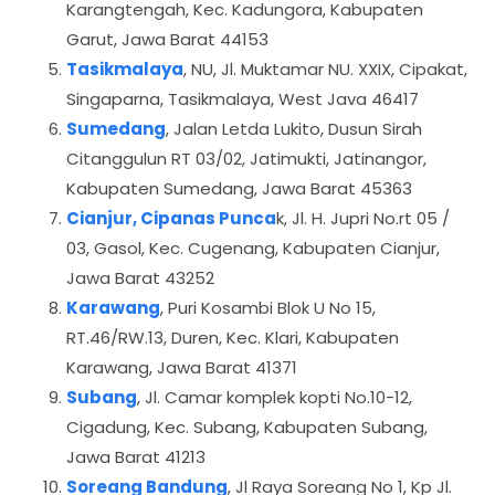
Karangtengah, Kec. Kadungora, Kabupaten
Garut, Jawa Barat 44153
Tasikmalaya
, NU, Jl. Muktamar NU. XXIX, Cipakat,
Singaparna, Tasikmalaya, West Java 46417
Sumedang
, Jalan Letda Lukito, Dusun Sirah
Citanggulun RT 03/02, Jatimukti, Jatinangor,
Kabupaten Sumedang, Jawa Barat 45363
Cianjur, Cipanas Punca
k, Jl. H. Jupri No.rt 05 /
03, Gasol, Kec. Cugenang, Kabupaten Cianjur,
Jawa Barat 43252
Karawang
, Puri Kosambi Blok U No 15,
RT.46/RW.13, Duren, Kec. Klari, Kabupaten
Karawang, Jawa Barat 41371
Subang
, Jl. Camar komplek kopti No.10-12,
Cigadung, Kec. Subang, Kabupaten Subang,
Jawa Barat 41213
Soreang Bandung
, Jl Raya Soreang No 1, Kp Jl.