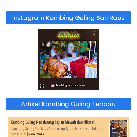
Instagram Kambing Guling Sari Raos
Artikel Kambing Guling Terbaru
Kambing Guling Padalarang Sajian Mewah dan Nikmat
Kambing Guling Sari Raos Padalarang Sajian Mewah dan Nikmat,...
Oct 31 2025 |
Read more