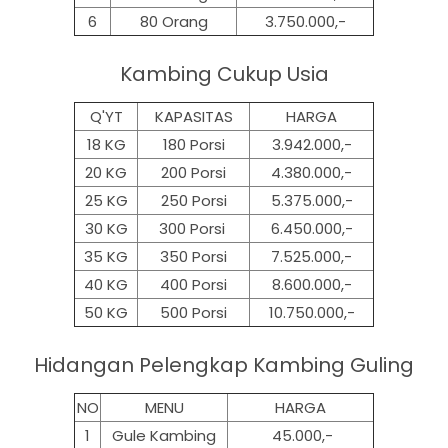
6
80 Orang
3.750.000,-
Kambing Cukup Usia
Q'YT
KAPASITAS
HARGA
18 KG
180 Porsi
3.942.000,-
20 KG
200 Porsi
4.380.000,-
25 KG
250 Porsi
5.375.000,-
30 KG
300 Porsi
6.450.000,-
35 KG
350 Porsi
7.525.000,-
40 KG
400 Porsi
8.600.000,-
50 KG
500
Porsi
10.750.000,-
Hidangan Pelengkap Kambing Guling
NO
MENU
HARGA
1
Gule Kambing
45.000,-