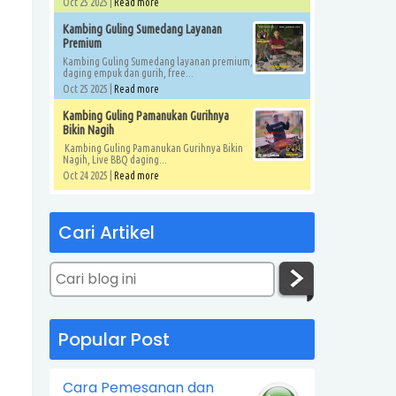
Oct 25 2025 |
Read more
Kambing Guling Sumedang Layanan
Premium
Kambing Guling Sumedang layanan premium,
daging empuk dan gurih, free...
Oct 25 2025 |
Read more
Kambing Guling Pamanukan Gurihnya
Bikin Nagih
Kambing Guling Pamanukan Gurihnya Bikin
Nagih, Live BBQ daging...
Oct 24 2025 |
Read more
Cari Artikel
Popular Post
Cara Pemesanan dan