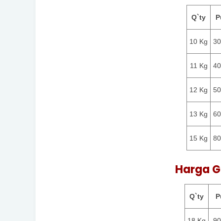
Q`ty
P
10 Kg
30
11 Kg
40
12 Kg
50
13 Kg
60
15 Kg
80
Harga G
Q`ty
P
18 Kg
90