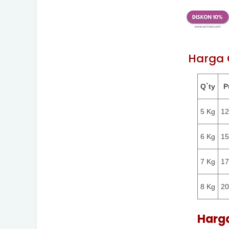
Harga
Q`ty
P
5 Kg
12
6 Kg
15
7 Kg
17
8 Kg
20
Harg