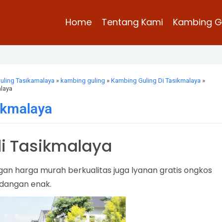
Home
Tentang Kami
Kambing G
uling Tasikamalaya
»
kambing guling
»
Kambing Guling Di Tasikmalaya
»
alaya
ikmalaya
di Tasikmalaya
an harga murah berkualitas juga lyanan gratis ongkos
idangan enak.