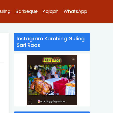
uling
Barbeque
Aqiqah
WhatsApp
Instagram Kambing Guling
Sari Raos