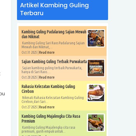
Artikel Kambing Guling
Terbaru
Kambing Guling Padalarang Sajian Mewah
dan Nikmat
Kambing Guling Sari Raos Padalarang Sajian
Mewah dan Nikmat,...
Oct 31 2025 |
Read more
Sajian Kambing Guling Terbaik Purwakarta
Sajian kambing guling terbaik Purwakarta,
hanya di Sari Raos....
k
Oct 28 2025 |
Read more
Rahasia Kelezatan Kambing Guling
Cirebon
bu
Nikmati Rahasia Kelezatan Kambing Guling
Cirebon,dari Sari...
Oct 27 2025 |
Read more
Kambing Guling Majalengka Cita Rasa
Premium
Kambing Guling Majalengka cita rasa
premium, gurih empuk untuk...