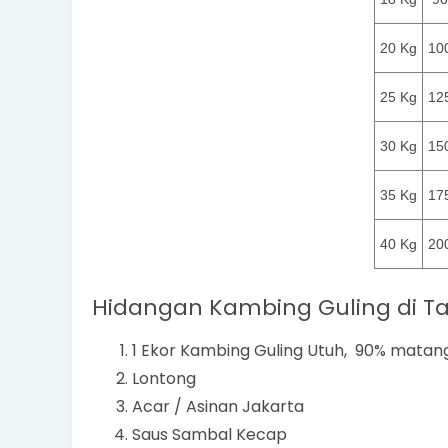
20 Kg
10
25 Kg
12
30 Kg
15
35 Kg
17
40 Kg
20
Hidangan Kambing Guling di Tas
1 Ekor Kambing Guling Utuh, 90% matan
Lontong
Acar / Asinan Jakarta
Saus Sambal Kecap