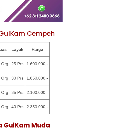
 GulKam Cempeh
uas
Layak
Harga
 Org
25 Prs
1.600.000,-
 Org
30 Prs
1.850.000,-
 Org
35 Prs
2.100.000,-
 Org
40 Prs
2.350.000,-
a GulKam Muda