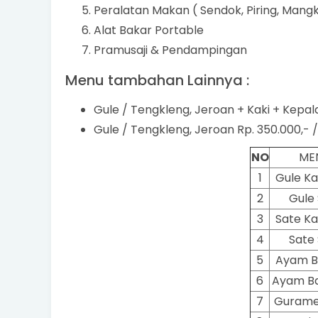
Peralatan Makan ( Sendok, Piring, Mang
Alat Bakar Portable
Pramusaji & Pendampingan
Menu tambahan Lainnya :
Gule / Tengkleng, Jeroan + Kaki + Kepala
Gule / Tengkleng, Jeroan Rp. 350.000,- /
NO
ME
1
Gule K
2
Gule 
3
Sate K
4
Sate 
5
Ayam B
6
Ayam Ba
7
Gurame