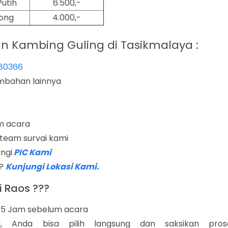
Putih
6.500,-
ong
4.000,-
Kambing Guling di Tasikmalaya :
80366
ambahan lainnya
m acara
 team survai kami
ngi
PIC Kami
 ?
Kunjungi Lokasi Kami.
 Raos ???
 5 Jam sebelum acara
i, Anda bisa pilih langsung dan saksikan pros