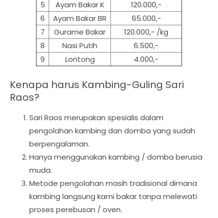
5
Ayam Bakar K
120.000,-
6
Ayam Bakar BR
65.000,-
7
Gurame Bakar
120.000,- /kg
8
Nasi Putih
6.500,-
9
Lontong
4.000,-
Kenapa harus Kambing-Guling Sari
Raos?
Sari Raos merupakan spesialis dalam
pengolahan kambing dan domba yang sudah
berpengalaman.
Hanya menggunakan kambing / domba berusia
muda.
Metode pengolahan masih tradisional dimana
kambing langsung kami bakar tanpa melewati
proses perebusan / oven.