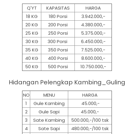
Q'YT
KAPASITAS
HARGA
18 KG
180 Porsi
3.942.000,-
20 KG
200 Porsi
4.380.000,-
25 KG
250 Porsi
5.375.000,-
30 KG
300 Porsi
6.450.000,-
35 KG
350 Porsi
7.525.000,-
40 KG
400 Porsi
8.600.000,-
50 KG
500
Porsi
10.750.000,-
Hidangan Pelengkap Kambing_Guling
NO
MENU
HARGA
1
Gule Kambing
45.000,-
2
Gule Sapi
45.000,-
3
Sate Kambing
500.000,-/100 tsk
4
Sate Sapi
480.000,-/100 tsk