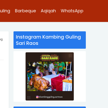
uling
Barbeque
Aqiqah
WhatsApp
Instagram Kambing Guling
ng
Sari Raos