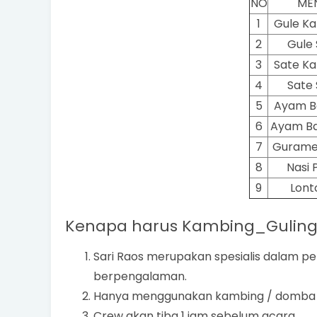
NO
ME
1
Gule K
2
Gule 
3
Sate K
4
Sate 
5
Ayam B
6
Ayam Ba
7
Gurame
8
Nasi 
9
Lont
Kenapa harus Kambing_Guling 
Sari Raos merupakan spesialis dalam 
berpengalaman.
Hanya menggunakan kambing / domba 
Crew akan tiba 1 jam sebelum acara.