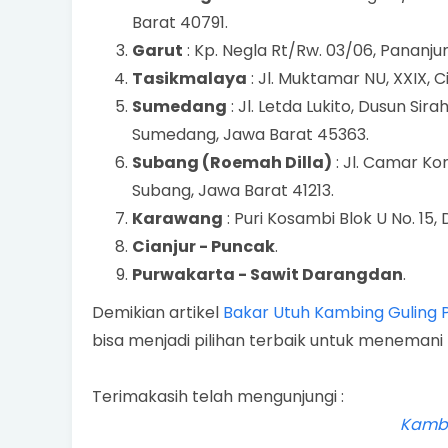
Barat 40791.
Garut
: Kp. Negla Rt/Rw. 03/06, Pananju
Tasikmalaya
: Jl. Muktamar NU, XXIX, 
Sumedang
: Jl. Letda Lukito, Dusun Sir
Sumedang, Jawa Barat 45363.
Subang (Roemah Dilla)
: Jl. Camar Ko
Subang, Jawa Barat 41213.
Karawang
: Puri Kosambi Blok U No. 15,
Cianjur - Puncak
.
Purwakarta - Sawit Darangdan
.
Demikian artikel
Bakar Utuh Kambing Guling 
bisa menjadi pilihan terbaik untuk meneman
Terimakasih telah mengunjungi :
Kambi