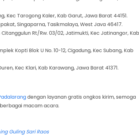
ng, Kec Tarogong Kaler, Kab Garut, Jawa Barat 44151.
Cipakat, Singaparna, Tasikmalaya, West Java 46417.
ah Citanggulun Rt/Rw. 03/02, Jatimukti, Kec Jatinangor, Ka
mplek Kopti Blok U No. 10-12, Cigadung, Kec Subang, Kab
 Duren, Kec Klari, Kab Karawang, Jawa Barat 41371.
Padalarang
dengan layanan gratis ongkos kirim, semoga
i berbagai macam acara.
ng Guling Sari Raos