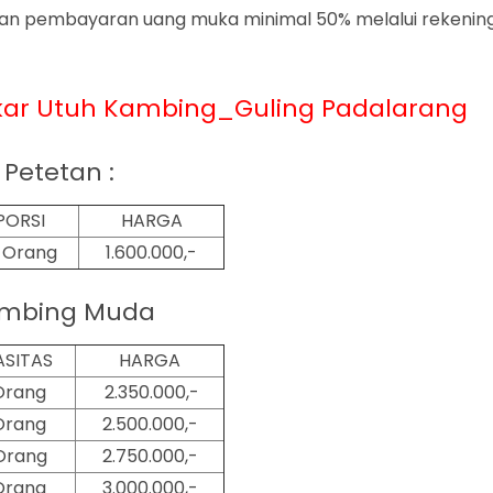
kan pembayaran uang muka minimal 50% melalui rekenin
kar Utuh Kambing_Guling Padalarang
Petetan :
PORSI
HARGA
2 Orang
1.600.000,-
mbing Muda
ASITAS
HARGA
Orang
2.350.000,-
Orang
2.500.000,-
Orang
2.750.000,-
Orang
3.000.000,-