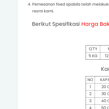
Pemesanan fixed apabila telah melaku
resmi kami.
Berikut Spesifikasi
Harga
Ba
Q'TY
5 KG
1
Ka
NO
KAP
1
20 
2
30 
3
40 
4
50 