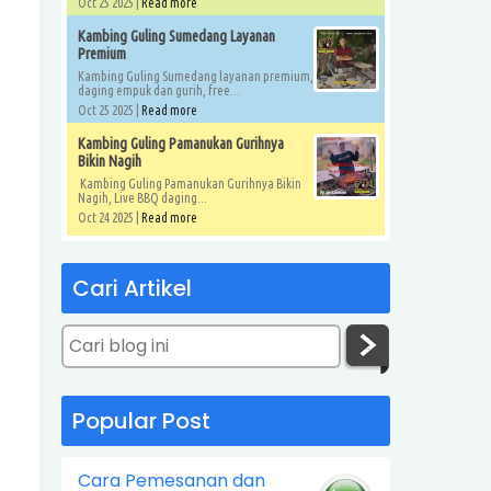
Oct 25 2025 |
Read more
Kambing Guling Sumedang Layanan
Premium
Kambing Guling Sumedang layanan premium,
daging empuk dan gurih, free...
Oct 25 2025 |
Read more
Kambing Guling Pamanukan Gurihnya
Bikin Nagih
Kambing Guling Pamanukan Gurihnya Bikin
Nagih, Live BBQ daging...
Oct 24 2025 |
Read more
Cari Artikel
Popular Post
Cara Pemesanan dan