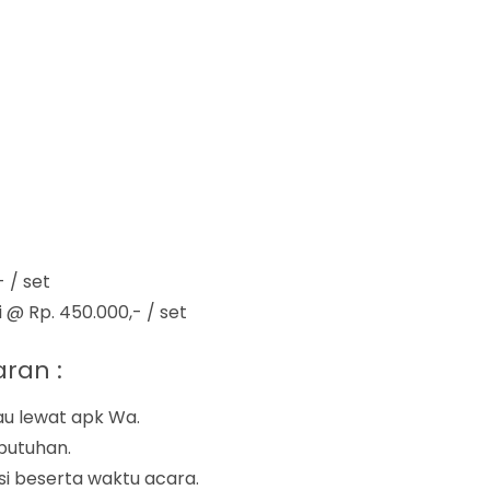
 / set
 @ Rp. 450.000,- / set
ran :
au lewat apk Wa.
butuhan.
si beserta waktu acara.