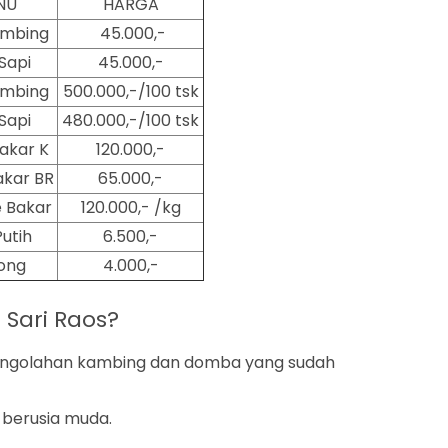
NU
HARGA
ambing
45.000,-
Sapi
45.000,-
ambing
500.000,-/100 tsk
Sapi
480.000,-/100 tsk
akar K
120.000,-
kar BR
65.000,-
 Bakar
120.000,- /kg
Putih
6.500,-
ong
4.000,-
Sari Raos?
pengolahan kambing dan domba yang sudah
berusia muda.