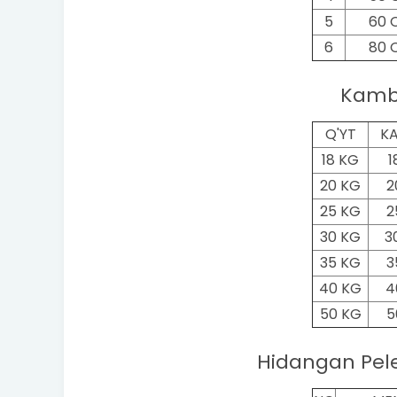
5
60 
6
80 
Kamb
Q'YT
KA
18 KG
1
20 KG
2
25 KG
2
30 KG
3
35 KG
3
40 KG
4
50 KG
5
Hidangan Pel