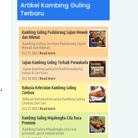
Artikel Kambing Guling
Terbaru
Kambing Guling Padalarang Sajian Mewah
dan Nikmat
Kambing Guling Sari Raos Padalarang Sajian
Mewah dan Nikmat,...
Oct 31 2025 |
Read more
Sajian Kambing Guling Terbaik Purwakarta
Sajian kambing guling terbaik Purwakarta,
hanya di Sari Raos....
Oct 28 2025 |
Read more
Rahasia Kelezatan Kambing Guling
u
Cirebon
Nikmati Rahasia Kelezatan Kambing Guling
Cirebon,dari Sari...
Oct 27 2025 |
Read more
Kambing Guling Majalengka Cita Rasa
Premium
Kambing Guling Majalengka cita rasa
premium, gurih empuk untuk...