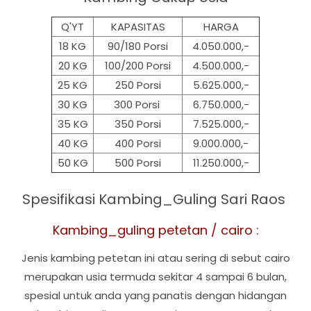
Q'YT
KAPASITAS
HARGA
18 KG
90/180 Porsi
4.050.000,-
20 KG
100/200 Porsi
4.500.000,-
25 KG
250 Porsi
5.625.000,-
30 KG
300 Porsi
6.750.000,-
35 KG
350 Porsi
7.525.000,-
40 KG
400 Porsi
9.000.000,-
50 KG
500
Porsi
11.250.000,-
Spesifikasi Kambing_Guling Sari Raos
Kambing_guling petetan / cairo :
Jenis kambing petetan ini atau sering di sebut cairo
merupakan usia termuda sekitar 4 sampai 6 bulan,
spesial untuk anda yang panatis dengan hidangan