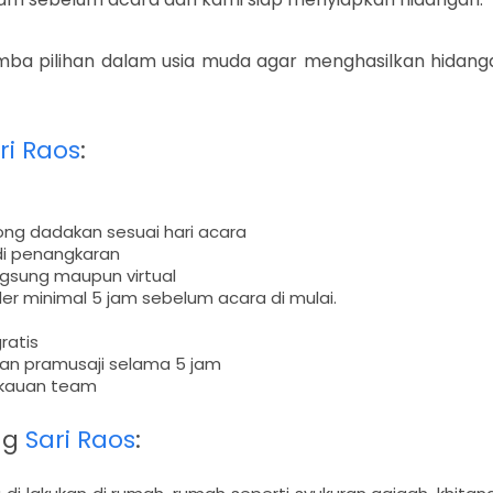
a pilihan dalam usia muda agar menghasilkan hidang
ri Raos
:
ng dadakan sesuai hari acara
di penangkaran
ngsung maupun virtual
der minimal 5 jam sebelum acara di mulai.
ratis
nan pramusaji selama 5 jam
ngkauan team
ng
Sari Raos
: