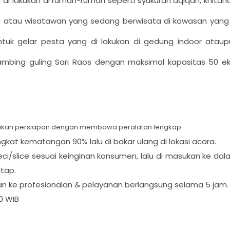
 di lakukan di rumah-rumah seperti syukuran aqiqah, khitan
 atau wisatawan yang sedang berwisata di kawasan yang 
untuk gelar pesta yang di lakukan di gedung indoor ataup
mbing guling Sari Raos dengan maksimal kapasitas 50 ek
kukan persiapan dengan membawa peralatan lengkap.
at kematangan 90% lalu di bakar ulang di lokasi acara.
keci/slice sesuai keinginan konsumen, lalu di masukan ke da
ntap.
ke profesionalan & pelayanan berlangsung selama 5 jam.
00 WIB