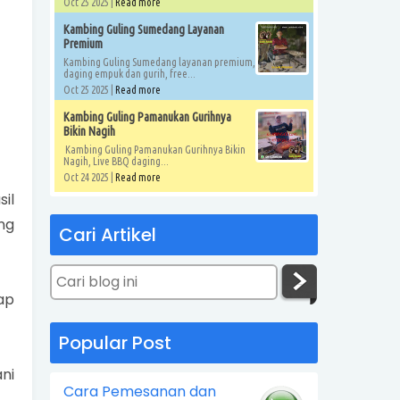
Oct 25 2025 |
Read more
Kambing Guling Sumedang Layanan
Premium
Kambing Guling Sumedang layanan premium,
daging empuk dan gurih, free...
Oct 25 2025 |
Read more
Kambing Guling Pamanukan Gurihnya
Bikin Nagih
Kambing Guling Pamanukan Gurihnya Bikin
Nagih, Live BBQ daging...
Oct 24 2025 |
Read more
il
ng
Cari Artikel
ap
Popular Post
ni
Cara Pemesanan dan