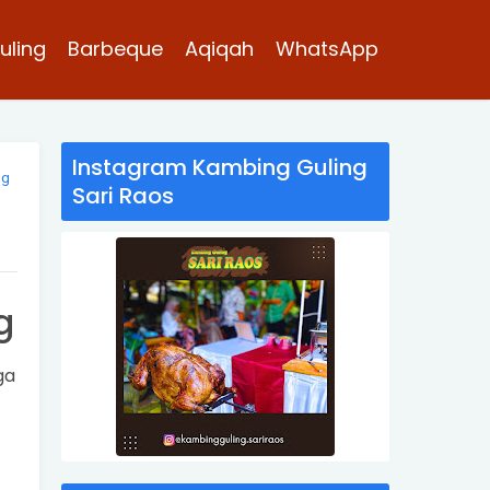
uling
Barbeque
Aqiqah
WhatsApp
Instagram Kambing Guling
ng
Sari Raos
g
ga