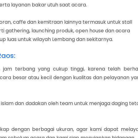
erta layanan bakar utuh saat acara.
oran, caffe dan kemitraan lainnya termasuk untuk stall
i gathering, launching produk, open house dan acara
up luas untuk wilayah Lembang dan sekitarnya.
Raos:
 jam terbang yang cukup tinggi, karena telah berhas
cara besar atau kecil dengan kualitas dan pelayanan ya
 islam dan dadakan oleh team untuk menjaga daging tet
gkap dengan berbagai ukuran, agar kami dapat melaya
jam sebelum acara dan kami siap menyiapkan hidangan.