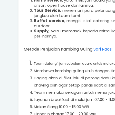
Home service
, yaitu melayani acara yang
arisan, open house dan lainnya.
Tour Service
, menemani para pelancong
jangkau oleh team kami.
Buffet service
,
mengisi stall catering 
outdoor.
Supply
, yaitu memasok kepada mitra ka
per-harinya.
Metode Penjualan Kambing Guling
Sari Raos
:
Team datang 1 jam sebelum acara untuk mela
Membawa kambing guling utuh dengan tingk
Daging akan di fillet lalu di potong dadu 
chaving dish agar tetap panas saat di sa
Team memakai seragam untuk menunjukan 
Layanan breakfast di mulai jam 07.00 - 11.
Makan Siang 10.00 - 15.00 WIB
Dinner in charge 17.00 - 20.00 WIB