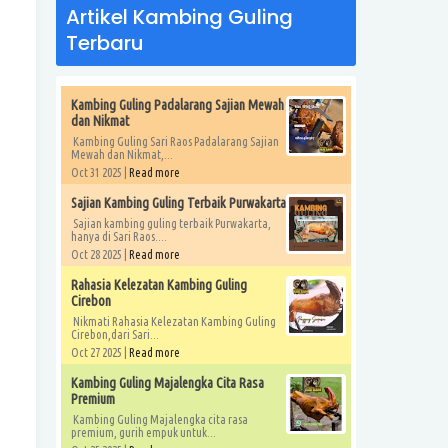
Artikel Kambing Guling
Terbaru
Kambing Guling Padalarang Sajian Mewah
dan Nikmat
Kambing Guling Sari Raos Padalarang Sajian
Mewah dan Nikmat,...
Oct 31 2025 |
Read more
Sajian Kambing Guling Terbaik Purwakarta
Sajian kambing guling terbaik Purwakarta,
hanya di Sari Raos....
Oct 28 2025 |
Read more
Rahasia Kelezatan Kambing Guling
Cirebon
Nikmati Rahasia Kelezatan Kambing Guling
Cirebon,dari Sari...
Oct 27 2025 |
Read more
Kambing Guling Majalengka Cita Rasa
Premium
Kambing Guling Majalengka cita rasa
premium, gurih empuk untuk...