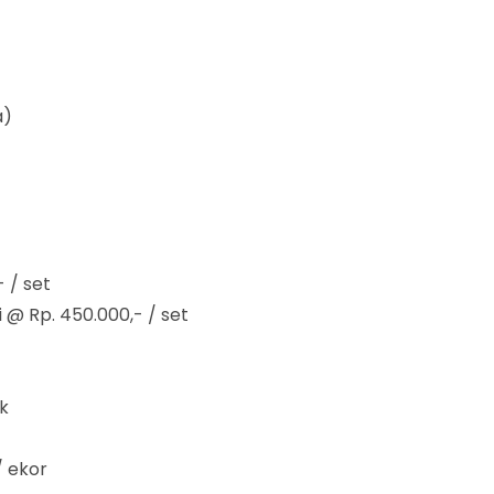
a)
 / set
 @ Rp. 450.000,- / set
k
/ ekor