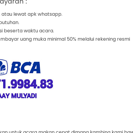
ayaran :
n atau lewat apk whatsapp.
butuhan.
si beserta waktu acara.
embayar uang muka minimal 50% melalui rekening resmi
nakan untuk acara makan cepat dimana kambing kami ba