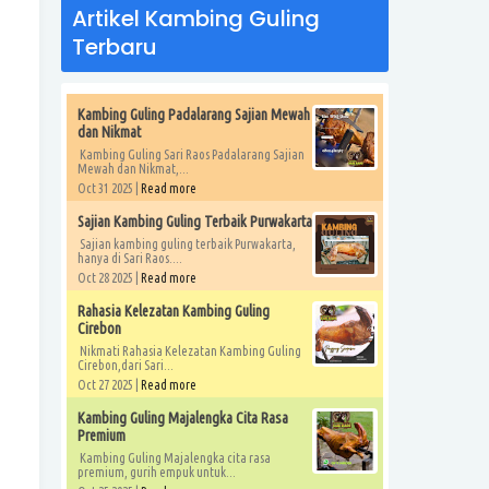
Artikel Kambing Guling
Terbaru
Kambing Guling Padalarang Sajian Mewah
dan Nikmat
Kambing Guling Sari Raos Padalarang Sajian
Mewah dan Nikmat,...
Oct 31 2025 |
Read more
Sajian Kambing Guling Terbaik Purwakarta
Sajian kambing guling terbaik Purwakarta,
hanya di Sari Raos....
Oct 28 2025 |
Read more
Rahasia Kelezatan Kambing Guling
Cirebon
Nikmati Rahasia Kelezatan Kambing Guling
Cirebon,dari Sari...
Oct 27 2025 |
Read more
Kambing Guling Majalengka Cita Rasa
Premium
Kambing Guling Majalengka cita rasa
premium, gurih empuk untuk...