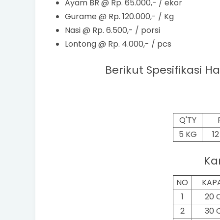
Ayam BR @ Rp. 65.000,- / ekor
Gurame @ Rp. 120.000,- / Kg
Nasi @ Rp. 6.500,- / porsi
Lontong @ Rp. 4.000,- / pcs
Berikut Spesifikasi H
Q'TY
5 KG
1
Ka
NO
KAP
1
20 
2
30 