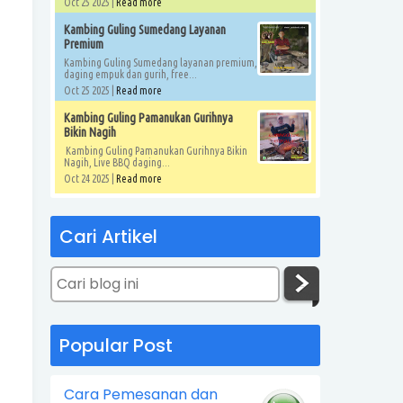
Oct 25 2025 |
Read more
Kambing Guling Sumedang Layanan
Premium
Kambing Guling Sumedang layanan premium,
daging empuk dan gurih, free...
Oct 25 2025 |
Read more
Kambing Guling Pamanukan Gurihnya
Bikin Nagih
Kambing Guling Pamanukan Gurihnya Bikin
Nagih, Live BBQ daging...
Oct 24 2025 |
Read more
Cari Artikel
Popular Post
Cara Pemesanan dan