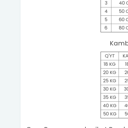
3
40 
4
50 
5
60 
6
80 
Kamb
Q'YT
KA
18 KG
1
20 KG
2
25 KG
2
30 KG
3
35 KG
3
40 KG
4
50 KG
5