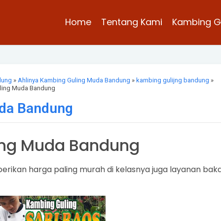
Home
Tentang Kami
Kambing G
dung
»
Ahlinya Kambing Guling Muda Bandung
»
kambing gulijng bandung
»
uling Muda Bandung
uda Bandung
ing Muda Bandung
ikan harga paling murah di kelasnya juga layanan bak