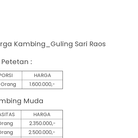
arga
Kambing_Guling Sari Raos
Petetan :
PORSI
HARGA
2 Orang
1.600.000,-
mbing Muda
ASITAS
HARGA
Orang
2.350.000,-
Orang
2.500.000,-