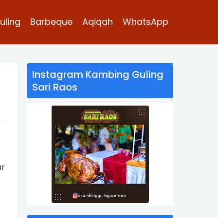
uling
Barbeque
Aqiqah
WhatsApp
Instagram Kambing Guling
Sari Raos
ar