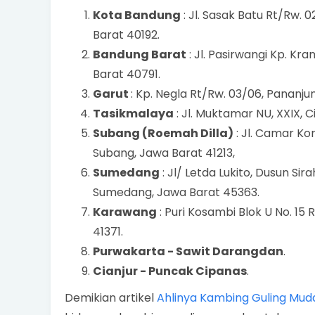
Kota Bandung
: Jl. Sasak Batu Rt/Rw. 
Barat 40192.
Bandung Barat
: Jl. Pasirwangi Kp. K
Barat 40791.
Garut
: Kp. Negla Rt/Rw. 03/06, Pananju
Tasikmalaya
: Jl. Muktamar NU, XXIX, 
Subang (Roemah Dilla)
: Jl. Camar Ko
Subang, Jawa Barat 41213,
Sumedang
: Jl/ Letda Lukito, Dusun Si
Sumedang, Jawa Barat 45363.
Karawang
: Puri Kosambi Blok U No. 15 
41371.
Purwakarta - Sawit Darangdan
.
Cianjur - Puncak Cipanas
.
Demikian artikel
Ahlinya Kambing Guling Mu