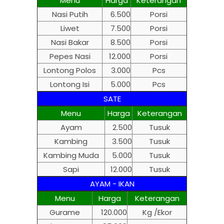
Menu
Harga
Keterangan
Nasi Putih
6.500
Porsi
Liwet
7.500
Porsi
Nasi Bakar
8.500
Porsi
Pepes Nasi
12.000
Porsi
Lontong Polos
3.000
Pcs
Lontong Isi
5.000
Pcs
SATE
Menu
Harga
Keterangan
Ayam
2.500
Tusuk
Kambing
3.500
Tusuk
Kambing Muda
5.000
Tusuk
Sapi
12.000
Tusuk
AYAM - IKAN
Menu
Harga
Keterangan
Gurame
120.000
Kg /Ekor