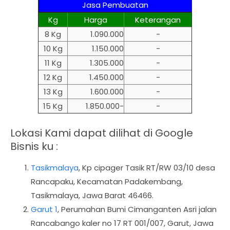
Jasa Pembuatan
Kg
Harga
Keterangan
8 Kg
1.090.000
-
10 Kg
1.150.000
-
11 Kg
1.305.000
-
12 Kg
1.450.000
-
13 Kg
1.600.000
-
15 Kg
1.850.000-
-
Lokasi Kami dapat dilihat di Google
Bisnis ku :
Tasikmalaya
,
Kp cipager Tasik RT/RW 03/10 desa
Rancapaku, Kecamatan Padakembang,
Tasikmalaya, Jawa Barat 46466.
Garut 1
, Perumahan Bumi Cimanganten Asri jalan
Rancabango kaler no 17 RT 001/007, Garut, Jawa