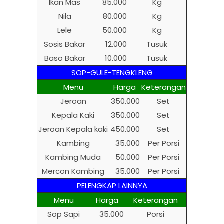
Ikan Mas
85.000
Kg
Nila
80.000
Kg
Lele
50.000
Kg
Sosis Bakar
12.000
Tusuk
Baso Bakar
10.000
Tusuk
SOP-GULE-TENGKLENG
Menu
Harga
Keterangan
Jeroan
350.000
Set
Kepala Kaki
350.000
Set
Jeroan Kepala kaki
450.000
Set
Kambing
35.000
Per Porsi
Kambing Muda
50.000
Per Porsi
Mercon Kambing
35.000
Per Porsi
PELENGKAP LAINNYA
Menu
Harga
Keterangan
Sop Sapi
35.000
Porsi