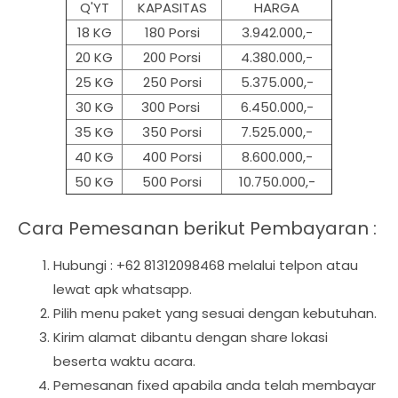
Q'YT
KAPASITAS
HARGA
18 KG
180 Porsi
3.942.000,-
20 KG
200 Porsi
4.380.000,-
25 KG
250 Porsi
5.375.000,-
30 KG
300 Porsi
6.450.000,-
35 KG
350 Porsi
7.525.000,-
40 KG
400 Porsi
8.600.000,-
50 KG
500
Porsi
10.750.000,-
Cara Pemesanan berikut Pembayaran :
Hubungi : +62 81312098468 melalui telpon atau
lewat apk whatsapp.
Pilih menu paket yang sesuai dengan kebutuhan.
Kirim alamat dibantu dengan share lokasi
beserta waktu acara.
Pemesanan fixed apabila anda telah membayar