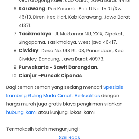
KecTarogong Kaler, Kab Garut, Jawa Barat 44151.
Karawang
: Puri Kosambi Blok U No. 15 Rt/Rw.
46/13. Diren, Kec Klari, Kab Karawang, Jawa Barat
41371.
Tasikmalaya
: Jl. Muktamar NU, XXIX, Cipakat,
Singaparna, Tasikmalaya, West java 46417.
Ciwidey
: Desa No. 013 Rt. 03, Panundaan, Kec
Ciwidey, Bandung, Jawa Barat 40973.
Purwakarta - Sawit Darangdan
.
Cianjur -Puncak Cipanas
.
Bagi teman teman yang sedang mencari
Spesialis
Kambing Guling Muda Cimahi Berkualitas
dengan
harga murah juga gratis biaya pengiriman silahkan
hubungi kami
atau kunjungi lokasi kami.
Terimakasih telah mengunjungi :
Sari Raos