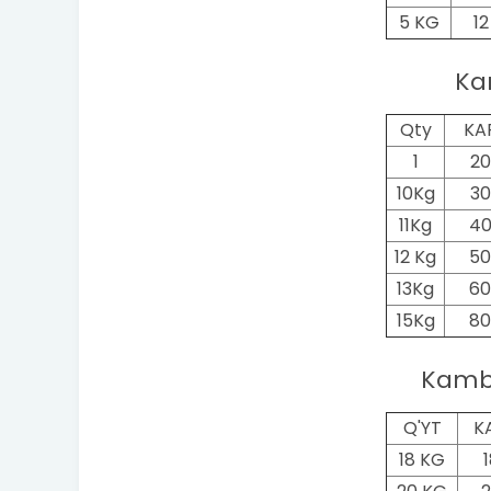
5 KG
1
Ka
Qty
KA
1
20
10Kg
30
11Kg
40
12 Kg
50
13Kg
60
15Kg
80
Kamb
Q'YT
K
18 KG