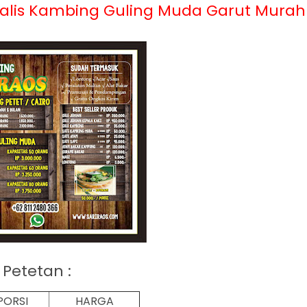
ialis Kambing Guling Muda Garut Murah
Petetan :
PORSI
HARGA