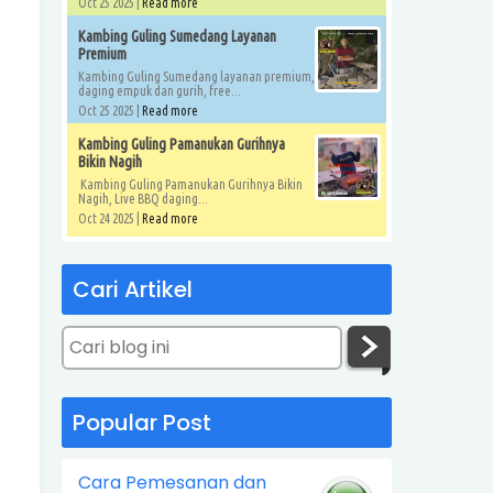
Oct 25 2025 |
Read more
Kambing Guling Sumedang Layanan
Premium
Kambing Guling Sumedang layanan premium,
daging empuk dan gurih, free...
Oct 25 2025 |
Read more
Kambing Guling Pamanukan Gurihnya
Bikin Nagih
Kambing Guling Pamanukan Gurihnya Bikin
Nagih, Live BBQ daging...
Oct 24 2025 |
Read more
Cari Artikel
Popular Post
Cara Pemesanan dan