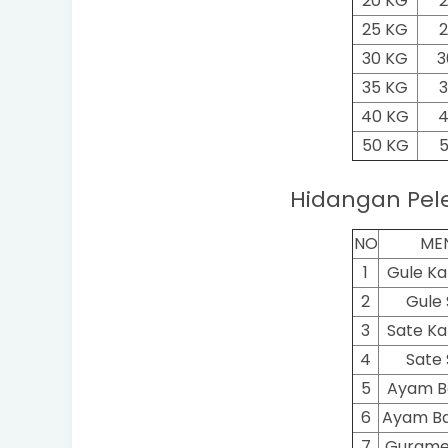
20 KG
2
25 KG
2
30 KG
3
35 KG
3
40 KG
4
50 KG
Hidangan Pel
NO
ME
1
Gule K
2
Gule 
3
Sate K
4
Sate 
5
Ayam B
6
Ayam Ba
7
Gurame