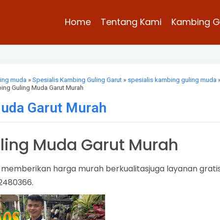
Home
Tentang Kami
Kambing G
ling muda
»
Spesialis Kambing Guling Garut
»
spesialis kambing guling muda
bing Guling Muda Garut Murah
Muda Garut Murah
ling Muda Garut Murah
memberikan harga murah berkualitasjuga layanan grati
12480366.