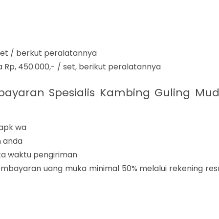
set / berkut peralatannya
 Rp, 450.000,- / set, berikut peralatannya
ayaran Spesialis Kambing Guling Mu
 apk wa
n anda
rta waktu pengiriman
mbayaran uang muka minimal 50% melalui rekening res