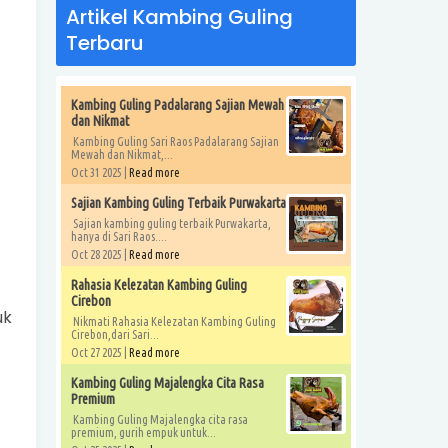
Artikel Kambing Guling
Terbaru
Kambing Guling Padalarang Sajian Mewah
dan Nikmat
Kambing Guling Sari Raos Padalarang Sajian
Mewah dan Nikmat,...
Oct 31 2025 |
Read more
Sajian Kambing Guling Terbaik Purwakarta
Sajian kambing guling terbaik Purwakarta,
hanya di Sari Raos....
Oct 28 2025 |
Read more
Rahasia Kelezatan Kambing Guling
Cirebon
uk
Nikmati Rahasia Kelezatan Kambing Guling
Cirebon,dari Sari...
Oct 27 2025 |
Read more
Kambing Guling Majalengka Cita Rasa
Premium
Kambing Guling Majalengka cita rasa
premium, gurih empuk untuk...