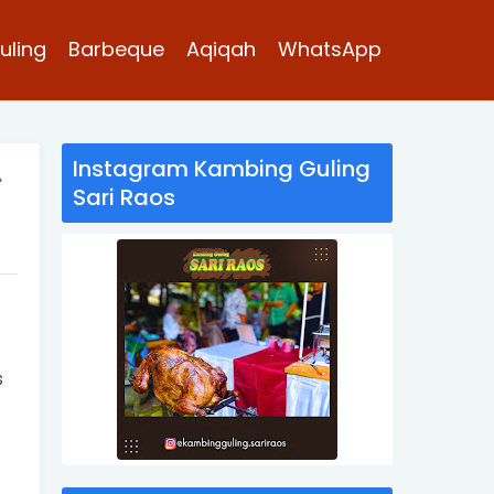
uling
Barbeque
Aqiqah
WhatsApp
Instagram Kambing Guling
»
Sari Raos
s