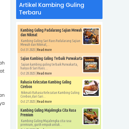
Artikel Kambing Guling
Terbaru
Kambing Guling Padalarang Sajian Mewah
dan Nikmat
Kambing Guling Sari Raos Padalarang Sajian
Mewah dan Nikmat,...
Oct 31 2025 |
Read more
Sajian Kambing Guling Terbaik Purwakarta
ah
Sajian kambing guling terbaik Purwakarta,
hanya di Sari Raos....
at
Oct 28 2025 |
Read more
Rahasia Kelezatan Kambing Guling
Cirebon
Nikmati Rahasia Kelezatan Kambing Guling
an
Cirebon,dari Sari...
Oct 27 2025 |
Read more
ya
Kambing Guling Majalengka Cita Rasa
Premium
Kambing Guling Majalengka cita rasa
premium, gurih empuk untuk...