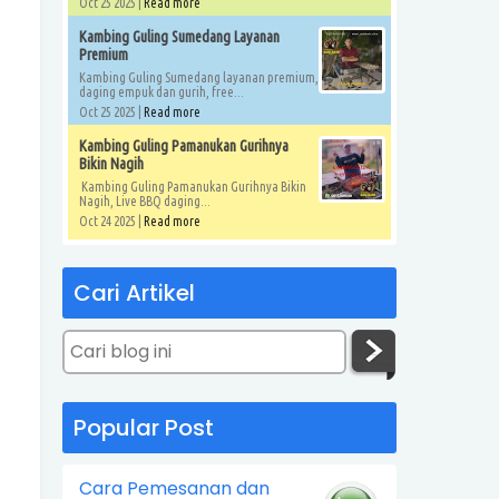
Oct 25 2025 |
Read more
Kambing Guling Sumedang Layanan
Premium
Kambing Guling Sumedang layanan premium,
daging empuk dan gurih, free...
Oct 25 2025 |
Read more
Kambing Guling Pamanukan Gurihnya
Bikin Nagih
Kambing Guling Pamanukan Gurihnya Bikin
Nagih, Live BBQ daging...
Oct 24 2025 |
Read more
Cari Artikel
Popular Post
Cara Pemesanan dan