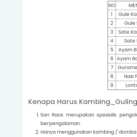
NO
ME
1
Gule K
2
Gule 
3
Sate K
4
Sate 
5
Ayam B
6
Ayam Ba
7
Gurame
8
Nasi 
9
Lont
Kenapa Harus Kambing_Guling 
Sari Raos merupakan spesialis peng
berpengalaman.
Hanya menggunakan kambing / domba 