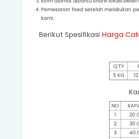
Kirim alamat dibantu share lokasi bese
Pemesanan fixed setelah melakukan pe
kami.
Berikut Spesifikasi
Harga
Cat
Q'TY
5 KG
1
Ka
NO
KAP
1
20 
2
30 
3
40 