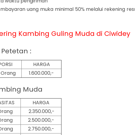
rta waktu pengiriman
mbayaran uang muka minimal 50% melalui rekening res
ering Kambing Guling Muda di Ciwidey
Petetan :
PORSI
HARGA
2 Orang
1.600.000,-
mbing Muda
ASITAS
HARGA
Orang
2.350.000,-
Orang
2.500.000,-
Orang
2.750.000,-