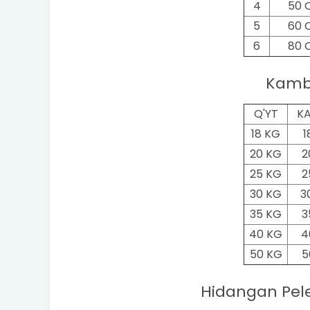
4
50 
5
60 
6
80 
Kamb
Q'YT
KA
18 KG
1
20 KG
2
25 KG
2
30 KG
3
35 KG
3
40 KG
4
50 KG
5
Hidangan Pel