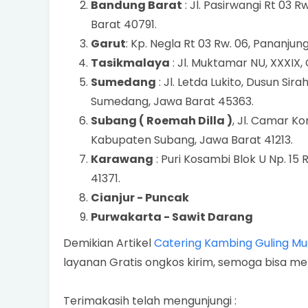
Bandung Barat
: Jl. Pasirwangi Rt 03 
Barat 40791.
Garut
: Kp. Negla Rt 03 Rw. 06, Pananjun
Tasikmalaya
: Jl. Muktamar NU, XXXIX,
Sumedang
: Jl. Letda Lukito, Dusun Sir
Sumedang, Jawa Barat 45363.
Subang ( Roemah Dilla )
, Jl. Camar Ko
Kabupaten Subang, Jawa Barat 41213.
Karawang
: Puri Kosambi Blok U Np. 15 
41371.
Cianjur - Puncak
Purwakarta - Sawit Darang
Demikian Artikel
Catering Kambing Guling Mu
layanan Gratis ongkos kirim, semoga bisa me
Terimakasih telah mengunjungi :