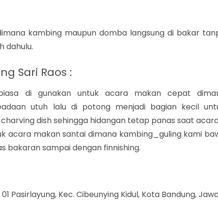
 dimana kambing maupun domba langsung di bakar tan
h dahulu.
g Sari Raos :
i biasa di gunakan untuk acara makan cepat dima
daan utuh lalu di potong menjadi bagian kecil unt
harving dish sehingga hidangan tetap panas saat acara
ntuk acara makan santai dimana kambing_guling kami ba
as bakaran sampai dengan finnishing.
. 01 Pasirlayung, Kec. Cibeunying Kidul, Kota Bandung, Jaw