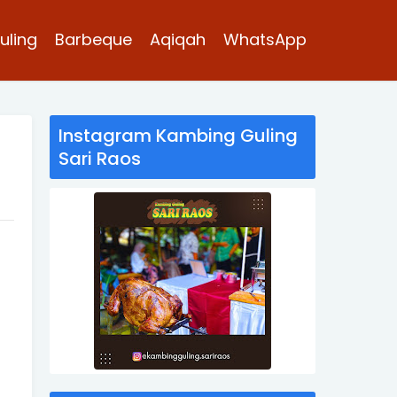
uling
Barbeque
Aqiqah
WhatsApp
Instagram Kambing Guling
Sari Raos