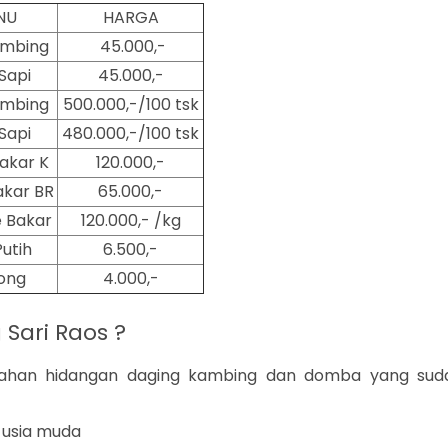
NU
HARGA
ambing
45.000,-
Sapi
45.000,-
ambing
500.000,-/100 tsk
Sapi
480.000,-/100 tsk
akar K
120.000,-
kar BR
65.000,-
 Bakar
120.000,- /kg
Putih
6.500,-
ong
4.000,-
Sari Raos ?
olahan hidangan daging kambing dan domba yang sud
usia muda