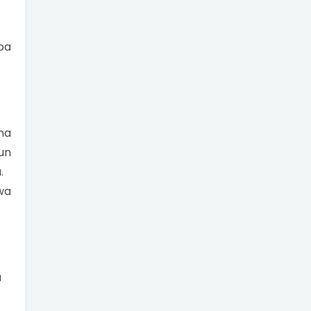
pa
na
un
.
wa
a