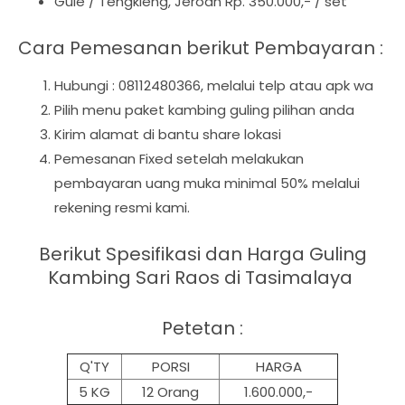
Gule / Tengkleng, Jeroan Rp. 350.000,- / set
Cara Pemesanan berikut Pembayaran :
Hubungi : 08112480366, melalui telp atau apk wa
Pilih menu paket kambing guling pilihan anda
Kirim alamat di bantu share lokasi
Pemesanan Fixed setelah melakukan
pembayaran uang muka minimal 50% melalui
rekening resmi kami.
Berikut Spesifikasi dan Harga Guling
Kambing Sari Raos di Tasimalaya
Petetan :
Q'TY
PORSI
HARGA
5 KG
12 Orang
1.600.000,-