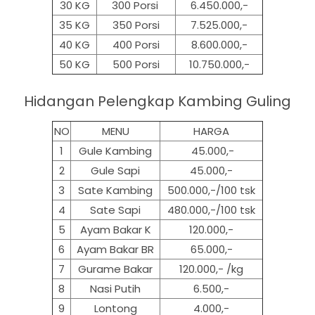
30 KG
300 Porsi
6.450.000,-
35 KG
350 Porsi
7.525.000,-
40 KG
400 Porsi
8.600.000,-
50 KG
500
Porsi
10.750.000,-
Hidangan Pelengkap Kambing Guling
NO
MENU
HARGA
1
Gule Kambing
45.000,-
2
Gule Sapi
45.000,-
3
Sate Kambing
500.000,-/100 tsk
4
Sate Sapi
480.000,-/100 tsk
5
Ayam Bakar K
120.000,-
6
Ayam Bakar BR
65.000,-
7
Gurame Bakar
120.000,- /kg
8
Nasi Putih
6.500,-
9
Lontong
4.000,-