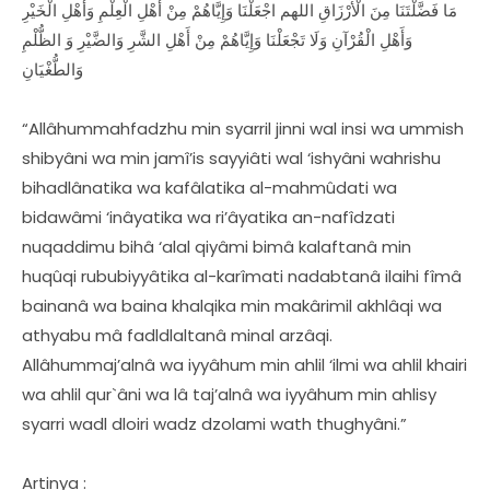
مَا فَضَّلْتَنَا مِنَ الْأَرْزَاقِ اللهم اجْعَلْنَا وَإِيَّاهُمْ مِنْ أَهْلِ الْعِلْمِ وَأَهْلِ الْخَيْرِ
وَأَهْلِ الْقُرْآنِ وَلَا تَجْعَلْنَا وَإِيَّاهُمْ مِنْ أَهْلِ الشَّرِ وَالضَّيْرِ وَ الظُّلْمِ
وَالطُّغْيَانِ
“Allâhummahfadzhu min syarril jinni wal insi wa ummish
shibyâni wa min jamî’is sayyiâti wal ‘ishyâni wahrishu
bihadlânatika wa kafâlatika al-mahmûdati wa
bidawâmi ‘inâyatika wa ri’âyatika an-nafîdzati
nuqaddimu bihâ ‘alal qiyâmi bimâ kalaftanâ min
huqûqi rububiyyâtika al-karîmati nadabtanâ ilaihi fîmâ
bainanâ wa baina khalqika min makârimil akhlâqi wa
athyabu mâ fadldlaltanâ minal arzâqi.
Allâhummaj’alnâ wa iyyâhum min ahlil ‘ilmi wa ahlil khairi
wa ahlil qur`âni wa lâ taj’alnâ wa iyyâhum min ahlisy
syarri wadl dloiri wadz dzolami wath thughyâni.”
Artinya :