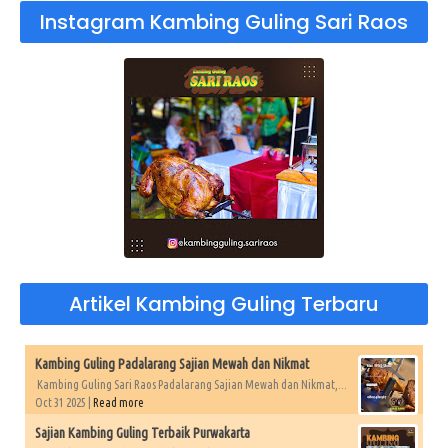
Instagram Kambing Guling Sari Raos
Artikel Kambing Guling Terbaru
Kambing Guling Padalarang Sajian Mewah dan Nikmat
Kambing Guling Sari Raos Padalarang Sajian Mewah dan Nikmat,...
Oct 31 2025 |
Read more
Sajian Kambing Guling Terbaik Purwakarta