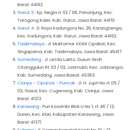
Barat 44162.
Garut 3
: Kp. Negla rt 02 / 06, Pananjung, Kec.
Tarogong Kaler, Kab. Garut, Jawa Barat 44151
Garut 4
:Jl. Raya Kadungora No. 26, Karangtenga,
Kec. Kadungora, Kab. Garut, Jawa Barat 44162.
Tasikmalaya
: Jl. Muktamar XXXIX Cipakat, Kec.
Singaparna, Kab. Tasikmalaya, Jawa Barat 46417
Sumedang
: Jl. Letda Lukito, Dusun Sirah
Citanggulun Rt 03 / 02, Jatimukti, Kec. Jatinangor,
Kab. Sumedang, Jawa Baeat 45363.
Cianjur - Cipanas - Puncak
: Jl. H. Jupri No rt 05 /
03, Gasol, Kec. Cugenang, Kab. Cianjur, Jawa
Barat 41213
Karawang
: Puri Kosambi Blok U No 1, rt 46 / 13,
Duren, Kec. Klari, Kabupaten Karawang, Jawa
Barat 41371
Subang
: Jl. Camar Komplek Kopti No 10 - 12,