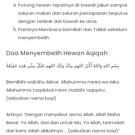
Potong hewan tepatnya di-bawah jakun sampai
saluran makan dan saluran pernapasan terputus
dengan tehknik dari bawah ke atas.
Pastinya Membaca bismillah dan Takbir sebelum
menyembelih.
Doa Menyembelih Hewan Aqiqah :
بِسْمِ اللهِ وَاللهُ أَكْبَرُ اللهم مِنْكَ وَلَكَ اللهم تَقَبَّلْ مِنِّي هَذِهِ عَقِيْقَةُ
Bismillâhi walLâhu Akbar. Allahumma minka wa laka.
Allahumma taqabbal minni. Hadzihi ‘aqiqatu…
(sebutkan nama bayi)
Artinya: “Dengan menyebut asma Allah. Allah Maha
Besar. Ya Allah, dari dan untuk-Mu. Ya Allah, terimalah
dari kami. Inilah akikahnya … (sebutkan nama bayi)”