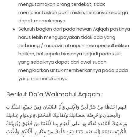
mengutamakan orang terdekat, tidak
memprioritaskan pakir miskin, tentunya keluarga
dapat memakannya.
Seluruh bagian dari pada hewan Aqiqah pastinya
harus lebih mengupayakan tidak ada yang
terbuang / mubazir, ataupun memperjualbelikan
belikan, hal sepele biasanya terjadi pada kulit
yang sebaiknya dapat dari awal sudah
mengikrarkan untuk memberikannya pada pada
yang memerlukannya.
Berikut Do`a Walimatul Aqiqah :
اللهم احْفَظْهُ مِنْ شَرِّالْجِنِّ وَالْإِنْسِ وَأُمِّ الصِّبْيَانِ وَمِنْ جَمِيْعِ السَّيِّئَاتِ
وَالْعِصْيَانِ وَاحْرِسْهُ بِحَضَانَتِكَ وَكَفَالَتِكَ الْمَحْمُوْدَةِ وَبِدَوَامِ عِنَايَتِكَ
وَرِعَايَتِكَ أَلنَّافِذَةِ نُقَدِّمُ بِهَا عَلَى الْقِيَامِ بِمَا كَلَّفْتَنَا مِنْ حُقُوْقِ رُبُوْبِيَّتِكَ
الْكَرِيْمَةِ نَدَبْتَنَا إِلَيْهِ فِيْمَا بَيْنَنَا وَبَيْنَ خَلْقِكَ مِنْ مَكَارِمِ الْأَخْلَاقِ وَأَطْيَبُ