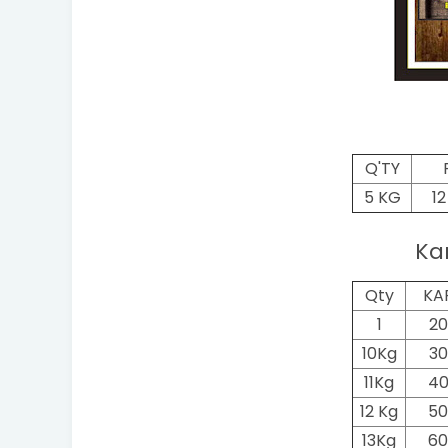
Q'TY
5 KG
1
Ka
Qty
KA
1
20
10Kg
30
11Kg
40
12 Kg
50
13Kg
60