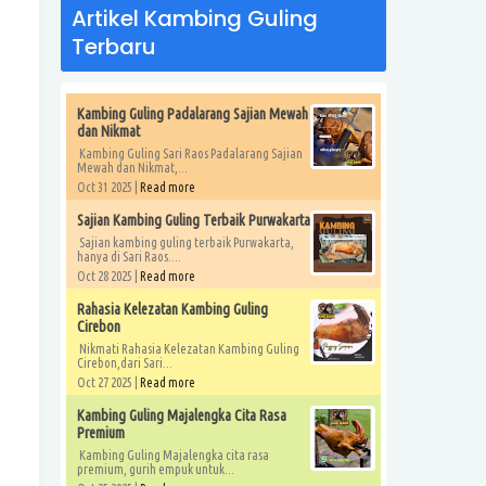
Artikel Kambing Guling
Terbaru
Kambing Guling Padalarang Sajian Mewah
dan Nikmat
Kambing Guling Sari Raos Padalarang Sajian
Mewah dan Nikmat,...
Oct 31 2025 |
Read more
Sajian Kambing Guling Terbaik Purwakarta
Sajian kambing guling terbaik Purwakarta,
hanya di Sari Raos....
Oct 28 2025 |
Read more
Rahasia Kelezatan Kambing Guling
Cirebon
Nikmati Rahasia Kelezatan Kambing Guling
Cirebon,dari Sari...
Oct 27 2025 |
Read more
Kambing Guling Majalengka Cita Rasa
Premium
Kambing Guling Majalengka cita rasa
premium, gurih empuk untuk...