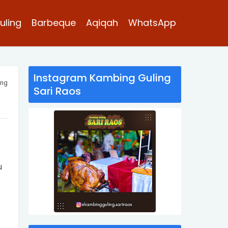
uling
Barbeque
Aqiqah
WhatsApp
Instagram Kambing Guling
ung
Sari Raos
u