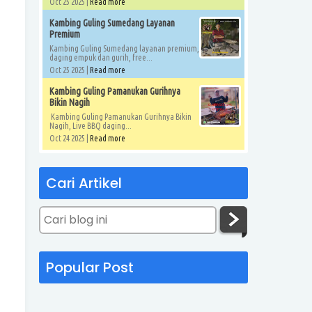
Oct 25 2025 |
Read more
Kambing Guling Sumedang Layanan
Premium
Kambing Guling Sumedang layanan premium,
daging empuk dan gurih, free...
Oct 25 2025 |
Read more
Kambing Guling Pamanukan Gurihnya
Bikin Nagih
Kambing Guling Pamanukan Gurihnya Bikin
Nagih, Live BBQ daging...
Oct 24 2025 |
Read more
Cari Artikel
Popular Post