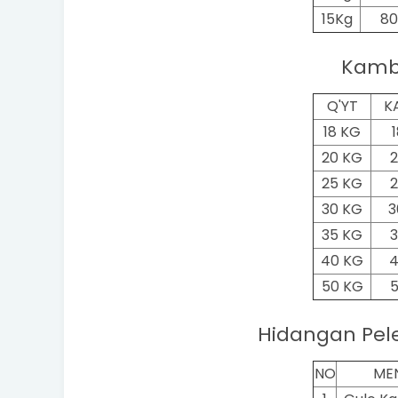
15Kg
80
Kamb
Q'YT
K
18 KG
20 KG
2
25 KG
2
30 KG
3
35 KG
3
40 KG
4
50 KG
Hidangan Pel
NO
ME