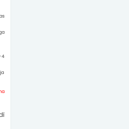
as
ga
-4
ja
na
di