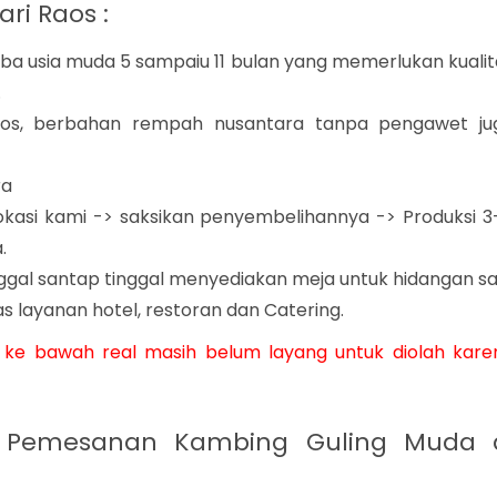
i Raos :
usia muda 5 sampaiu 11 bulan yang memerlukan kualit
.
Raos, berbahan rempah nusantara tanpa pengawet ju
ra
lokasi kami -> saksikan penyembelihannya -> Produksi 3
.
ggal santap tinggal menyediakan meja untuk hidangan sa
s layanan hotel, restoran dan Catering.
 ke bawah real masih belum layang untuk diolah kare
k Pemesanan Kambing Guling Muda 