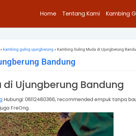
Home
Tentang Kami
Kambing G
»
kambing guling ujungberung
» Kambing Guling Muda di Ujungberung Band
jungberung Bandung
 di Ujungberung Bandung
g
Hubungi: 08112480366, recommended empuk tanpa ba
juga FreOng.