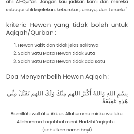
ahli Al-Qur’an. Jangan kau jadikan kami dan mereka
sebagai ahli kejelekan, keburukan, aniaya, dan tercela."
kriteria Hewan yang tidak boleh untuk
Aqiqah/Qurban :
Hewan Sakit dan tidak jelas sakitnya
Salah Satu Mata Hewan tidak Buta
Salah Satu Mata Hewan tidak ada satu
Doa Menyembelih Hewan Aqiqah :
بِسْمِ اللهِ وَاللهُ أَكْبَرُ اللهم مِنْكَ وَلَكَ اللهم تَقَبَّلْ مِنِّي
هَذِهِ عَقِيْقَةُ
Bismillâhi walLâhu Akbar. Allahumma minka wa laka.
Allahumma taqabbal minni. Hadzihi ‘aqiqatu…
(sebutkan nama bayi)