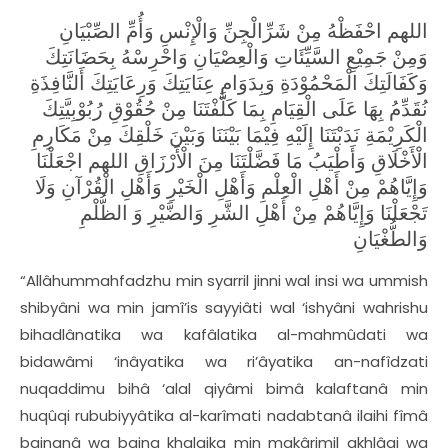
اللهم احْفَظْهُ مِنْ شَرِّالْجِنِّ وَالْإِنْسِ وَأُمِّ الصِّبْيَانِ
وَمِنْ جَمِيْعِ السَّيِّئَاتِ وَالْعِصْيَانِ وَاحْرِسْهُ بِحَضَانَتِكَ
وَكَفَالَتِكَ الْمَحْمُوْدَةِ وَبِدَوَامِ عِنَايَتِكَ وَرِعَايَتِكَ أَلنَّافِذَةِ
نُقَدِّمُ بِهَا عَلَى الْقِيَامِ بِمَا كَلَّفْتَنَا مِنْ حُقُوْقِ رُبُوْبِيَّتِكَ
الْكَرِيْمَةِ نَدَبْتَنَا إِلَيْهِ فِيْمَا بَيْنَنَا وَبَيْنَ خَلْقِكَ مِنْ مَكَارِمِ
الْأَخْلَاقِ وَأَطْيَبُ مَا فَضَّلْتَنَا مِنَ الْأَرْزَاقِ اللهم اجْعَلْنَا
وَإِيَّاهُمْ مِنْ أَهْلِ الْعِلْمِ وَأَهْلِ الْخَيْرِ وَأَهْلِ الْقُرْآنِ وَلَا
تَجْعَلْنَا وَإِيَّاهُمْ مِنْ أَهْلِ الشَّرِ وَالضَّيْرِ وَ الظُّلْمِ
وَالطُّغْيَانِ
“Allâhummahfadzhu min syarril jinni wal insi wa ummish
shibyâni wa min jamî’is sayyiâti wal ‘ishyâni wahrishu
bihadlânatika wa kafâlatika al-mahmûdati wa
bidawâmi ‘inâyatika wa ri’âyatika an-nafîdzati
nuqaddimu bihâ ‘alal qiyâmi bimâ kalaftanâ min
huqûqi rububiyyâtika al-karîmati nadabtanâ ilaihi fîmâ
bainanâ wa baina khalqika min makârimil akhlâqi wa