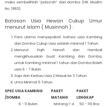
maka sembelihlah “jadza’ah” dari domba (HR. Muslim
No. 1963).
Batasan Usia Hewan Cukup Umur
menurut Islam ( Musinnah ) :
Para ulama menyepakati bahwa usia Kambing
dan Domba Cukup Usia adalah minimal 1 Tahun.
Menurut Fiqih Hanafi dan Hambali
mengkhususkan buat Kambing dan Domba,
untuk Kambing minimal 1 tahun dan Domba Boleh
usia 6 - 7 Bulan.
Sapi dan Kerbau Usia 2 Masuk ke 3 Tahun.
Unta Minimal 5 Tahun.
SPEC USIA KAMBING
PAKET
PAKET
/DOMBA
MATANG
LENGKAP
6 - 11 Bulan
Matang 1-4
50 - 110 Box