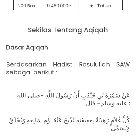
200 Box
9.480.000.-
+ 1 Tahun
Sekilas Tentang Aqiqah
Dasar Aqiqah
Berdasarkan Hadist Rosulullah SAW
sebagai berikut :
عَنْ سَمُرَةَ بْنِ جُنْدُبٍ أَنَّ رَسُولَ اللَّهِ -صلى الله
عليه وسلم- قَالَ :
كُلُّ غُلاَمٍ رَهِينَةٌ بِعَقِيقَتِهِ تُذْبَحُ عَنْهُ يَوْمَ سَابِعِهِ وَيُحْلَقُ
وَيُسَمَّى