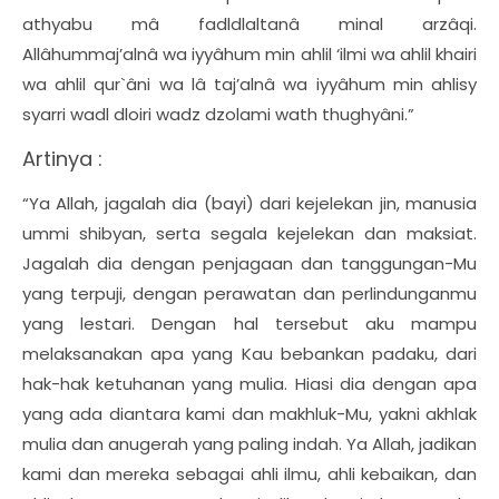
athyabu mâ fadldlaltanâ minal arzâqi.
Allâhummaj’alnâ wa iyyâhum min ahlil ‘ilmi wa ahlil khairi
wa ahlil qur`âni wa lâ taj’alnâ wa iyyâhum min ahlisy
syarri wadl dloiri wadz dzolami wath thughyâni.”
Artinya :
“Ya Allah, jagalah dia (bayi) dari kejelekan jin, manusia
ummi shibyan, serta segala kejelekan dan maksiat.
Jagalah dia dengan penjagaan dan tanggungan-Mu
yang terpuji, dengan perawatan dan perlindunganmu
yang lestari. Dengan hal tersebut aku mampu
melaksanakan apa yang Kau bebankan padaku, dari
hak-hak ketuhanan yang mulia. Hiasi dia dengan apa
yang ada diantara kami dan makhluk-Mu, yakni akhlak
mulia dan anugerah yang paling indah. Ya Allah, jadikan
kami dan mereka sebagai ahli ilmu, ahli kebaikan, dan