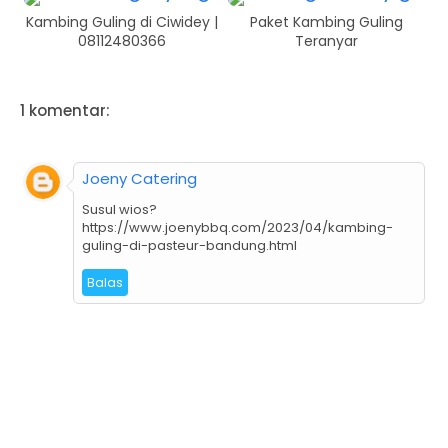
Kambing Guling di Ciwidey |
Paket Kambing Guling
08112480366
Teranyar
1 komentar:
Joeny Catering
Susul wios?
https://www.joenybbq.com/2023/04/kambing-
guling-di-pasteur-bandung.html
Balas