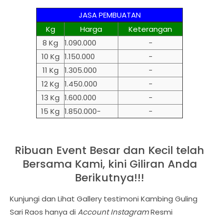
JASA PEMBUATAN
Kg
Harga
Keterangan
8 Kg
1.090.000
-
10 Kg
1.150.000
-
11 Kg
1.305.000
-
12 Kg
1.450.000
-
13 Kg
1.600.000
-
15 Kg
1.850.000-
-
Ribuan Event Besar dan Kecil telah
Bersama Kami, kini Giliran Anda
Berikutnya!!!
Kunjungi dan Lihat Gallery testimoni Kambing Guling
Sari Raos hanya di
Account Instagram
Resmi