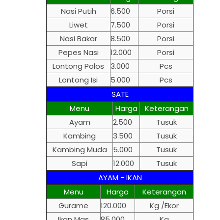
Nasi Putih
6.500
Porsi
Liwet
7.500
Porsi
Nasi Bakar
8.500
Porsi
Pepes Nasi
12.000
Porsi
Lontong Polos
3.000
Pcs
Lontong Isi
5.000
Pcs
SATE
Menu
Harga
Keterangan
Ayam
2.500
Tusuk
Kambing
3.500
Tusuk
Kambing Muda
5.000
Tusuk
Sapi
12.000
Tusuk
AYAM - IKAN
Menu
Harga
Keterangan
Gurame
120.000
Kg /Ekor
Ikan Mas
85.000
Kg