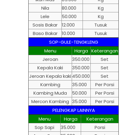
Nila
80.000
Kg
Lele
50.000
Kg
Sosis Bakar
12.000
Tusuk
Baso Bakar
10.000
Tusuk
SOP-GULE-TENGKLENG
Menu
Harga
Keterangan
Jeroan
350.000
Set
Kepala Kaki
350.000
Set
Jeroan Kepala kaki
450.000
Set
Kambing
35.000
Per Porsi
Kambing Muda
50.000
Per Porsi
Mercon Kambing
35.000
Per Porsi
PELENGKAP LAINNYA
Menu
Harga
Keterangan
Sop Sapi
35.000
Porsi