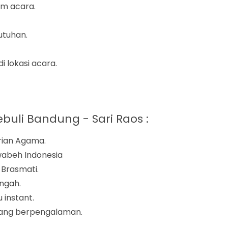
um acara.
utuhan.
 lokasi acara.
buli Bandung - Sari Raos :
trian Agama.
iwabeh Indonesia
Brasmati.
ngah.
instant.
yang berpengalaman.