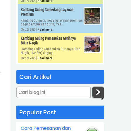
Oct 25 2025 |
Read more
Kambing Guling Sumedang Layanan
Premium
Kambing Guling Sumedang layanan premium,
daging empuk dan gurih, free...
Oct 25 2025 |
Read more
Kambing Guling Pamanukan Gurihnya
Bikin Nagih
Kambing Guling Pamanukan Gurihnya Bikin
Nagih, Live BBQ daging...
Oct 24 2025 |
Read more
?
Cari Artikel
Popular Post
Cara Pemesanan dan