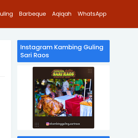
uling
Barbeque
Aqiqah
WhatsApp
Instagram Kambing Guling
Sari Raos