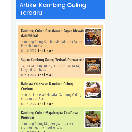
Artikel Kambing Guling
Terbaru
Kambing Guling Padalarang Sajian Mewah
dan Nikmat
Kambing Guling Sari Raos Padalarang Sajian
Mewah dan Nikmat,...
Oct 31 2025 |
Read more
Sajian Kambing Guling Terbaik Purwakarta
Sajian kambing guling terbaik Purwakarta,
hanya di Sari Raos....
Oct 28 2025 |
Read more
Rahasia Kelezatan Kambing Guling
Cirebon
Nikmati Rahasia Kelezatan Kambing Guling
Cirebon,dari Sari...
Oct 27 2025 |
Read more
Kambing Guling Majalengka Cita Rasa
Premium
Kambing Guling Majalengka cita rasa
premium, gurih empuk untuk...