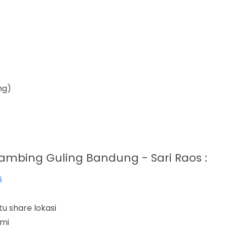
ng)
ambing Guling Bandung - Sari Raos :
6
u share lokasi
ami