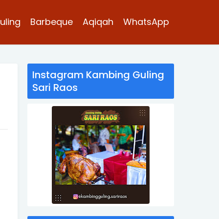
uling
Barbeque
Aqiqah
WhatsApp
Instagram Kambing Guling
Sari Raos