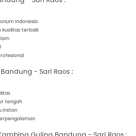
torium Indonesia
ualitas terbaik
slam
l
rofesional
Bandung - Sari Raos :
itas
ur tengah
 instan
 berpengalaman
 Kambing Guling Bandung - Sari Raos :