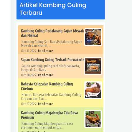
Artikel Kambing Guling
Terbaru
Kambing Guling Padalarang Sajian Mewah
dan Nikmat
Kambing Guling Sari Raos Padalarang Sajian
Mewah dan Nikmat,...
Oct 31 2025 |
Read more
Sajian Kambing Guling Terbaik Purwakarta
Sajian kambing guling terbaik Purwakarta,
hanya di Sari Raos....
Oct 28 2025 |
Read more
Rahasia Kelezatan Kambing Guling
Cirebon
Nikmati Rahasia Kelezatan Kambing Guling
Cirebon,dari Sari...
Oct 27 2025 |
Read more
Kambing Guling Majalengka Cita Rasa
Premium
Kambing Guling Majalengka cita rasa
premium, gurih empuk untuk...