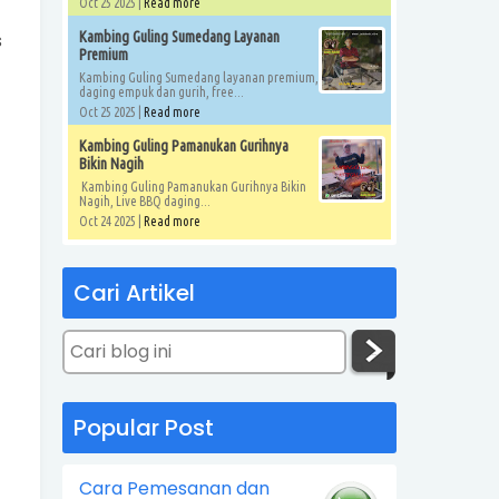
Oct 25 2025 |
Read more
s
Kambing Guling Sumedang Layanan
Premium
Kambing Guling Sumedang layanan premium,
daging empuk dan gurih, free...
Oct 25 2025 |
Read more
Kambing Guling Pamanukan Gurihnya
Bikin Nagih
Kambing Guling Pamanukan Gurihnya Bikin
Nagih, Live BBQ daging...
Oct 24 2025 |
Read more
Cari Artikel
Popular Post
Cara Pemesanan dan