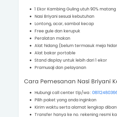
1 Ekor Kambing Guling utuh 90% matang
Nasi Briyani sesuai kebutuhan
Lontong, acar, sambal kecap
Free gule dan kerupuk
Peralatan makan
Alat hidang (belum termasuk meja hida
Alat bakar portable
Stand display untuk lebih dari 1 ekor
Pramusaji dan pelayanan
Cara Pemesanan Nasi Briyani K
Hubungi call center tlp/wa :
0811248036
Pilih paket yang anda inginkan
Kirim waktu serta alamat lengkap dibant
Transfer hanya ke no. rekening resmi k