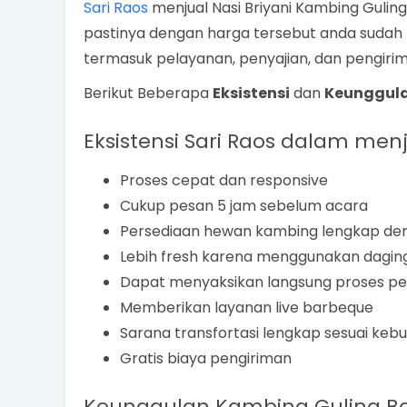
Sari Raos
menjual Nasi Briyani Kambing Gulin
pastinya dengan harga tersebut anda sudah
termasuk pelayanan, penyajian, dan pengirim
Berikut Beberapa
Eksistensi
dan
Keunggul
Eksistensi Sari Raos dalam men
Proses cepat dan responsive
Cukup pesan 5 jam sebelum acara
Persediaan hewan kambing lengkap de
Lebih fresh karena menggunakan dagi
Dapat menyaksikan langsung proses p
Memberikan layanan live barbeque
Sarana transfortasi lengkap sesuai keb
Gratis biaya pengiriman
Keunggulan Kambing Guling Ban