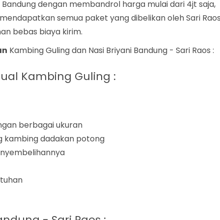
g Bandung dengan membandrol harga mulai dari 4jt saja,
 mendapatkan semua paket yang dibelikan oleh Sari Rao
an bebas biaya kirim.
an
Kambing Guling dan Nasi Briyani Bandung - Sari Raos :
jual Kambing Guling :
ngan berbagai ukuran
ng kambing dadakan potong
enyembelihannya
utuhan
dung - Sari Raos :