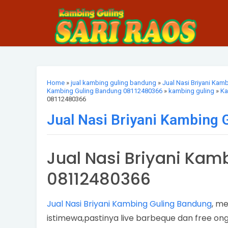
Home
»
jual kambing guling bandung
»
Jual Nasi Briyani Kam
Kambing Guling Bandung 08112480366
»
kambing guling
»
Ka
08112480366
Jual Nasi Briyani Kambing
Jual Nasi Briyani Kam
08112480366
Jual Nasi Briyani Kambing Guling Bandung
, m
istimewa,pastinya live barbeque dan free on