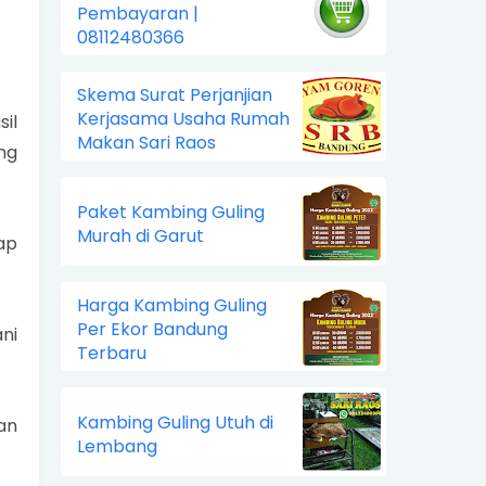
Pembayaran |
08112480366
Skema Surat Perjanjian
Kerjasama Usaha Rumah
il
Makan Sari Raos
ng
Paket Kambing Guling
Murah di Garut
ap
Harga Kambing Guling
Per Ekor Bandung
ni
Terbaru
Kambing Guling Utuh di
an
Lembang