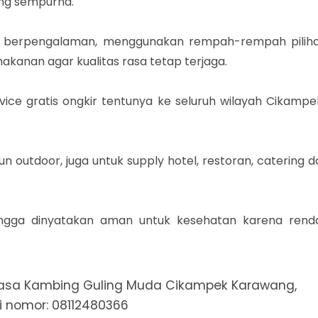
ng sempurna.
h berpengalaman, menggunakan rempah-rempah piliha
anan agar kualitas rasa tetap terjaga.
vice gratis ongkir tentunya ke seluruh wilayah Cikampe
 outdoor, juga untuk supply hotel, restoran, catering d
sehingga dinyatakan aman untuk kesehatan karena rend
Jasa Kambing Guling Muda Cikampek Karawang,
 nomor: 08112480366