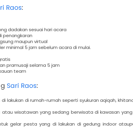
ri Raos
:
ng dadakan sesuai hari acara
di penangkaran
ngsung maupun virtual
der minimal 5 jam sebelum acara di mulai.
ratis
nan pramusaji selama 5 jam
ngkauan team
ng
Sari Raos
:
 di lakukan di rumah-rumah seperti syukuran aqiqah, khitan
 atau wisatawan yang sedang berwisata di kawasan yang 
untuk gelar pesta yang di lakukan di gedung indoor ataup