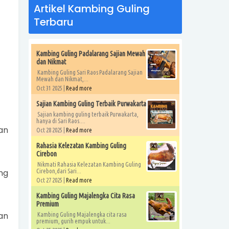
Artikel Kambing Guling
Terbaru
Kambing Guling Padalarang Sajian Mewah
dan Nikmat
Kambing Guling Sari Raos Padalarang Sajian
Mewah dan Nikmat,...
Oct 31 2025 |
Read more
Sajian Kambing Guling Terbaik Purwakarta
Sajian kambing guling terbaik Purwakarta,
hanya di Sari Raos....
an
Oct 28 2025 |
Read more
Rahasia Kelezatan Kambing Guling
Cirebon
Nikmati Rahasia Kelezatan Kambing Guling
ng
Cirebon,dari Sari...
Oct 27 2025 |
Read more
Kambing Guling Majalengka Cita Rasa
Premium
an
Kambing Guling Majalengka cita rasa
premium, gurih empuk untuk...