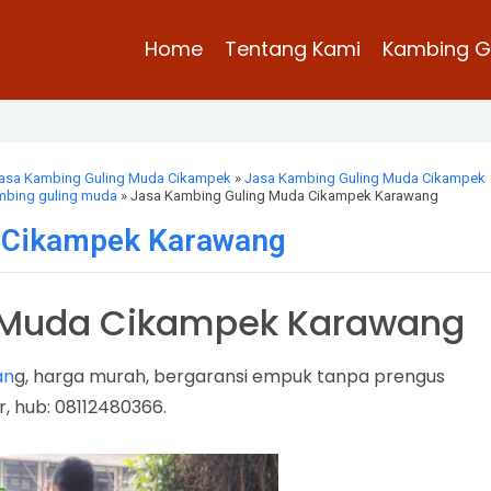
Home
Tentang Kami
Kambing G
asa Kambing Guling Muda Cikampek
»
Jasa Kambing Guling Muda Cikampek
mbing guling muda
» Jasa Kambing Guling Muda Cikampek Karawang
 Cikampek Karawang
 Muda Cikampek Karawang
an
g, harga murah, bergaransi empuk tanpa prengus
r, hub: 08112480366.