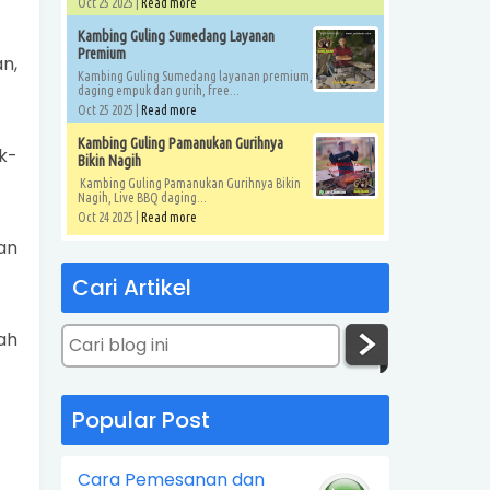
Oct 25 2025 |
Read more
Kambing Guling Sumedang Layanan
Premium
n,
Kambing Guling Sumedang layanan premium,
daging empuk dan gurih, free...
Oct 25 2025 |
Read more
Kambing Guling Pamanukan Gurihnya
k-
Bikin Nagih
Kambing Guling Pamanukan Gurihnya Bikin
Nagih, Live BBQ daging...
Oct 24 2025 |
Read more
an
Cari Artikel
ah
Popular Post
Cara Pemesanan dan