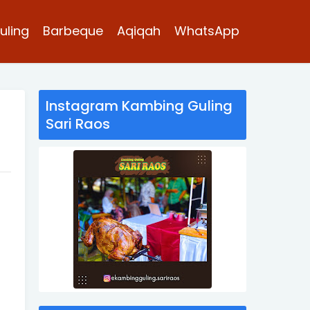
uling
Barbeque
Aqiqah
WhatsApp
Instagram Kambing Guling
Sari Raos