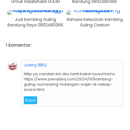
Untuk Halalbihalal 1443H
Bandung 08112480366
Jual Kambing Guling
Rahasia Kelezatan Kambing
Bandung Raya 08112480366
Guling Cirebon
1 komentar:
Joeny BBQ
Nitip ya, nandain klo aku nanti bakal nyusul kamu
https://www.joenybbq.com/2024/01/kambing-
guling-sumedang-hidangan-wajib-di-setiap-
acara.html
Balas