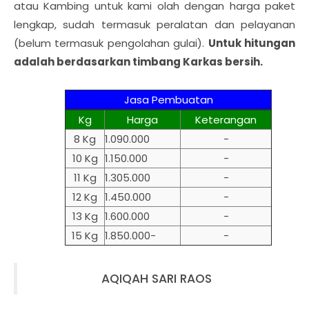
atau Kambing untuk kami olah dengan harga paket
lengkap, sudah termasuk peralatan dan pelayanan
(belum termasuk pengolahan gulai)
.
Untuk hitungan
adalah berdasarkan timbang Karkas bersih.
Jasa Pembuatan
Kg
Harga
Keterangan
8 Kg
1.090.000
-
10 Kg
1.150.000
-
11 Kg
1.305.000
-
12 Kg
1.450.000
-
13 Kg
1.600.000
-
15 Kg
1.850.000-
-
AQIQAH SARI RAOS