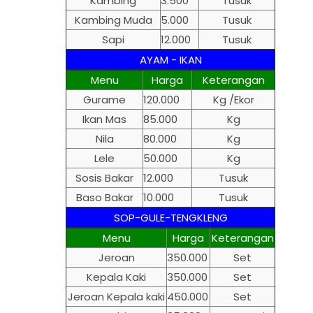
Kambing
3.500
Tusuk
Kambing Muda
5.000
Tusuk
Sapi
12.000
Tusuk
AYAM - IKAN
Menu
Harga
Keterangan
Gurame
120.000
Kg /Ekor
Ikan Mas
85.000
Kg
Nila
80.000
Kg
Lele
50.000
Kg
Sosis Bakar
12.000
Tusuk
Baso Bakar
10.000
Tusuk
SOP-GULE-TENGKLENG
Menu
Harga
Keterangan
Jeroan
350.000
Set
Kepala Kaki
350.000
Set
Jeroan Kepala kaki
450.000
Set