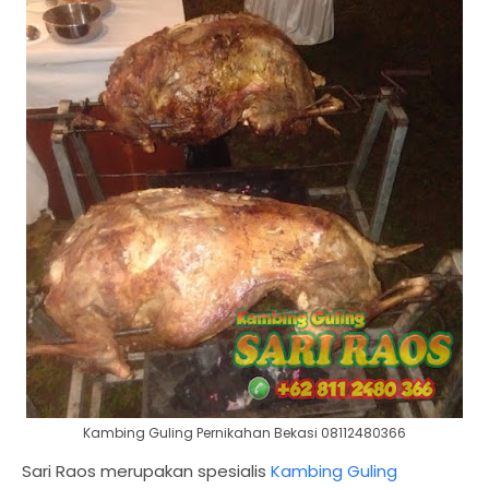
Kambing Guling Pernikahan Bekasi 08112480366
Sari Raos merupakan spesialis
Kambing Guling