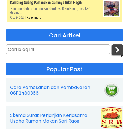
Kambing Guling Pamanukan Gurihnya Bikin Nagih
Kambing Guling Pamanukan Gurihnya Bikin Nagih, Live BBQ
daging...
Oct 24 2025 |
Read more
Cari Artikel
Popular Post
Cara Pemesanan dan Pembayaran |
08112480366
Skema Surat Perjanjian Kerjasama
Usaha Rumah Makan Sari Raos