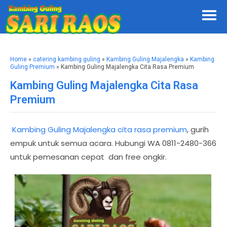
Home
»
catering kambing guling
»
Kambing Guling Majalengka
»
Kambing
Guling Premium
» Kambing Guling Majalengka Cita Rasa Premium
Kambing Guling Majalengka Cita Rasa
Premium
Kambing Guling Majalengka cita rasa premium
, gurih
empuk untuk semua acara. Hubungi WA 0811-2480-366
untuk pemesanan cepat dan free ongkir.